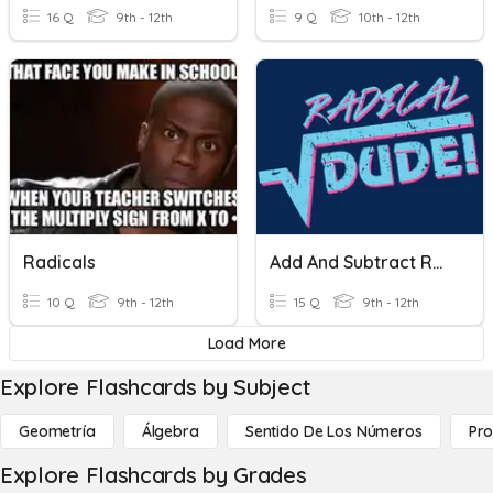
16 Q
9th - 12th
9 Q
10th - 12th
Radicals
Add And Subtract Radical Expressions
10 Q
9th - 12th
15 Q
9th - 12th
Load More
Explore Flashcards by Subject
Geometría
Álgebra
Sentido De Los Números
Pro
Explore Flashcards by Grades