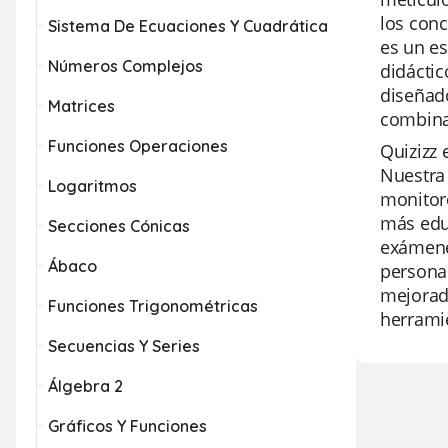
los conc
Sistema De Ecuaciones Y Cuadrática
es un e
Números Complejos
didáctic
diseñado
Matrices
combina
Funciones Operaciones
Quizizz 
Nuestra 
Logaritmos
monitore
más educ
Secciones Cónicas
exámenes
Ábaco
personal
mejorada
Funciones Trigonométricas
herrami
Secuencias Y Series
Álgebra 2
Gráficos Y Funciones