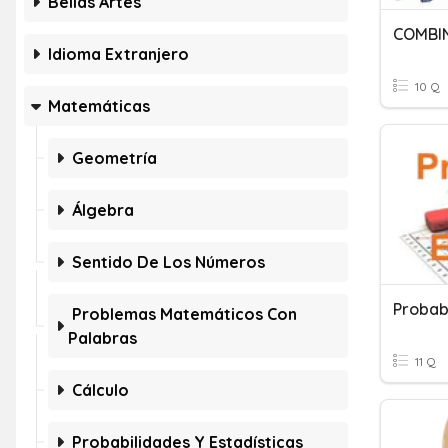
Bellas Artes
COMBI
Idioma Extranjero
10 Q
Matemáticas
Geometría
Álgebra
Sentido De Los Números
Probabi
Problemas Matemáticos Con
Palabras
11 Q
Cálculo
Probabilidades Y Estadísticas