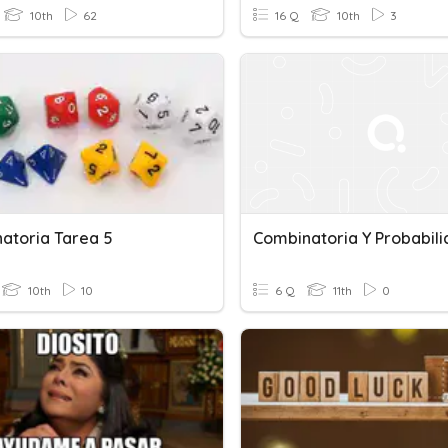
10th
62
16 Q
10th
3
atoria Tarea 5
Combinatoria Y Probabil
10th
10
6 Q
11th
0