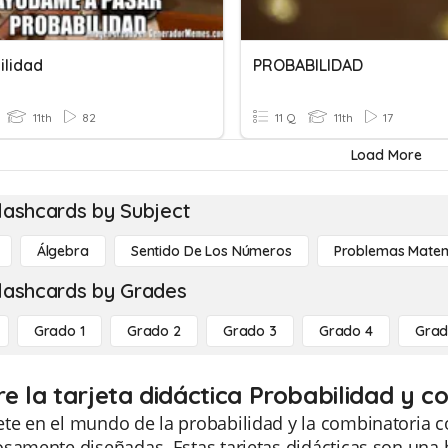
ilidad
PROBABILIDAD
11th
82
11 Q
11th
17
Load More
lashcards by Subject
Álgebra
Sentido De Los Números
Problemas Matem
lashcards by Grades
Grado 1
Grado 2
Grado 3
Grado 4
Grad
re la tarjeta didáctica Probabilidad y c
e en el mundo de la probabilidad y la combinatoria co
osamente diseñadas. Estas tarjetas didácticas son una