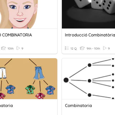
O COMBINATORIA
10th
9
12 Q
9th - 10th
9
atoria
Combinatoria