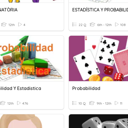
NATÒRIA
ESTADÍSTICA Y PROBABIL
12th
4
22 Q
6th - 12th
108
lidad Y Estadistica
Probabilidad
12th
476
10 Q
9th - 12th
11