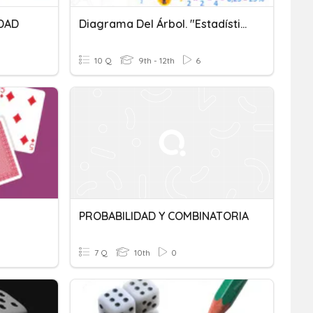
IDAD
Diagrama Del Árbol. "Estadística Y Probabilidad"
10 Q
9th - 12th
6
PROBABILIDAD Y COMBINATORIA
7 Q
10th
0