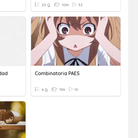
20 Q
10th
32
idad
Combinatoria PAES
6 Q
11th
10