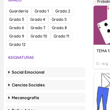
GRADO
Probabi
Guardería
Grado 1
Grado 2
Grado 3
Grado 4
Grado 5
Grado 6
Grado 7
Grado 8
Grado 9
Grado 10
Grado 11
Grado 12
ASIGNATURAS
10 Q
Social Emocional
Ciencias Sociales
Mecanografía