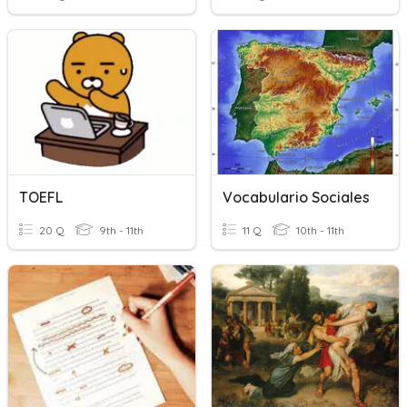
TOEFL
Vocabulario Sociales
20 Q
9th - 11th
11 Q
10th - 11th