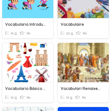
Vocabulario Introducción
Vocabulaire
10 Q
7th
20 Q
7th
Vocabulario Básico Frances
Vocabulari Renaixement
10 Q
7th
10 Q
7th