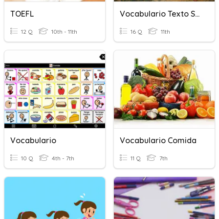
TOEFL
Vocabulario Texto Sabinas
12 Q
10th - 11th
16 Q
11th
Vocabulario
Vocabulario Comida
10 Q
4th - 7th
11 Q
7th