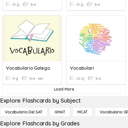
10 Q
3rd
10 Q
3rd
Vocabulario Galego.
Vocabulari
11 Q
3rd - 6th
20 Q
3rd
Load More
Explore Flashcards by Subject
Vocabulario Del SAT
GMAT
MCAT
Vocabulario G
Explore Flashcards by Grades