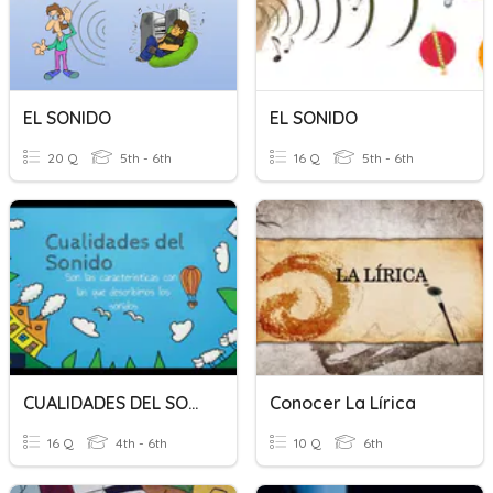
EL SONIDO
EL SONIDO
20 Q
5th - 6th
16 Q
5th - 6th
CUALIDADES DEL SONIDO
Conocer La Lírica
16 Q
4th - 6th
10 Q
6th