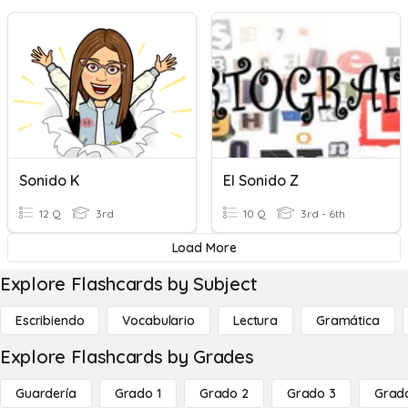
Sonido K
El Sonido Z
12 Q
3rd
10 Q
3rd - 6th
Load More
Explore Flashcards by Subject
Escribiendo
Vocabulario
Lectura
Gramática
Explore Flashcards by Grades
Guardería
Grado 1
Grado 2
Grado 3
Grad