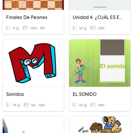
Finales De Peones
Unidad 4. ¿CUÁL ES EL ORDEN?
11 Q
12th - PD
10 Q
12th
Sonidos
EL SONIDO
13 Q
1st - 12th
10 Q
12th