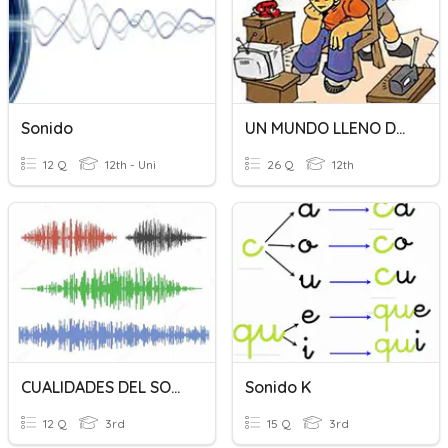
Sonido
UN MUNDO LLENO DE SONIDOS
12 Q
12th - Uni
26 Q
12th
CUALIDADES DEL SONIDO
Sonido K
12 Q
3rd
15 Q
3rd