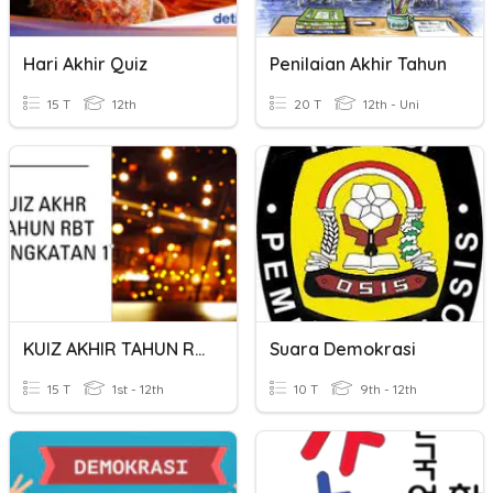
Hari Akhir Quiz
Penilaian Akhir Tahun
15 T
12th
20 T
12th - Uni
KUIZ AKHIR TAHUN RBT T1
Suara Demokrasi
15 T
1st - 12th
10 T
9th - 12th