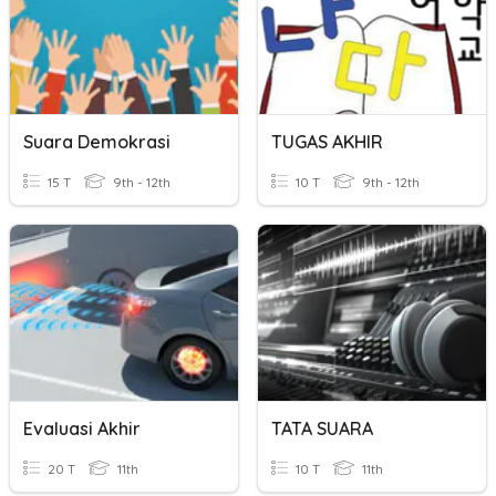
Suara Demokrasi
TUGAS AKHIR
15 T
9th - 12th
10 T
9th - 12th
Evaluasi Akhir
TATA SUARA
20 T
11th
10 T
11th