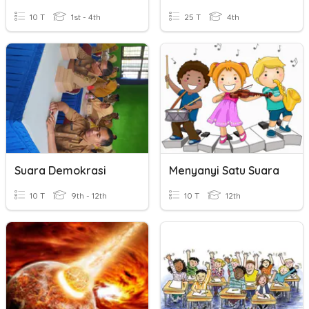
10 T
1st - 4th
25 T
4th
Suara Demokrasi
Menyanyi Satu Suara
10 T
9th - 12th
10 T
12th