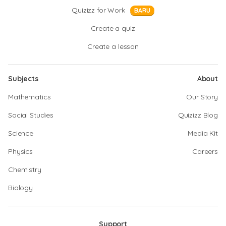
Quizizz for Work
BARU
Create a quiz
Create a lesson
Subjects
About
Mathematics
Our Story
Social Studies
Quizizz Blog
Science
Media Kit
Physics
Careers
Chemistry
Biology
Support