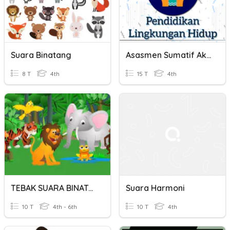
Suara Binatang
Asasmen Sumatif Akhir Semester
8 T
4th
15 T
4th
TEBAK SUARA BINATANG UNTUK PAUD
Suara Harmoni
10 T
4th - 6th
10 T
4th