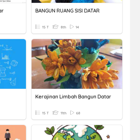
ar
BANGUN RUANG SISI DATAR
15 T
8th
14
Kerajinan Limbah Bangun Datar
15 T
11th
68