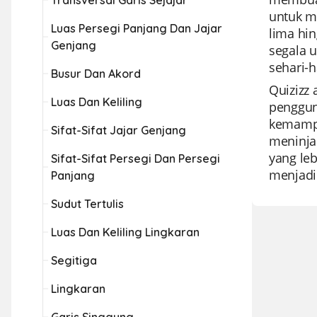
Transversal Garis Sejajar
untuk me
Luas Persegi Panjang Dan Jajar
lima hi
Genjang
segala 
sehari-h
Busur Dan Akord
Quizizz 
Luas Dan Keliling
penggun
kemampu
Sifat-Sifat Jajar Genjang
meninjau
yang le
Sifat-Sifat Persegi Dan Persegi
menjadi
Panjang
Sudut Tertulis
Luas Dan Keliling Lingkaran
Segitiga
Lingkaran