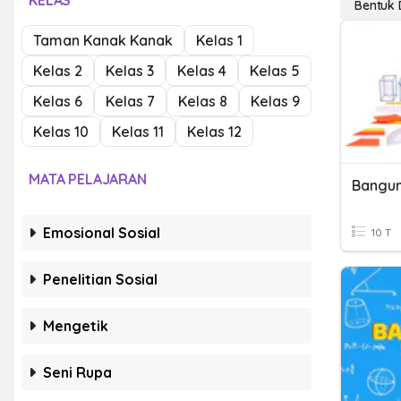
KELAS
Bentuk 
Taman Kanak Kanak
Kelas 1
Kelas 2
Kelas 3
Kelas 4
Kelas 5
Kelas 6
Kelas 7
Kelas 8
Kelas 9
Kelas 10
Kelas 11
Kelas 12
MATA PELAJARAN
Bangun
Emosional Sosial
10 T
Penelitian Sosial
Mengetik
Seni Rupa