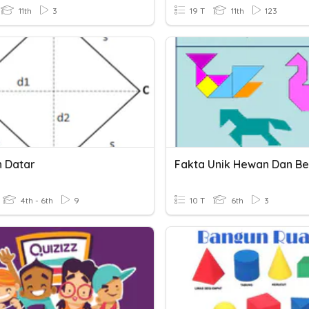
11th
3
19 T
11th
123
 Datar
4th - 6th
9
10 T
6th
3