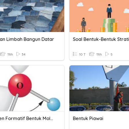
nan Limbah Bangun Datar
11th
34
10 T
11th
5
Asesmen Formatif Bentuk Molekull
Bentuk Piawai