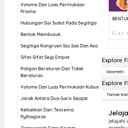
Volume Dan Luas Permukaan
Prisma
BENTU
Hubungan Sisi Sudut Pada Segitiga
Bentuk Membusuk
8 T
Segitiga Kongruen Sss Sas Dan Asa
Sifat-Sifat Segi Empat
Explore F
Poligon Beraturan Dan Tidak
Geometri
Beraturan
Explore F
Volume Dan Luas Permukaan Kubus
Taman Kan
Jarak Antara Dua Garis Sejajar
Kebalikan Dari Teorema
Jelaj
Pythagoras
Jelajahi
membuat