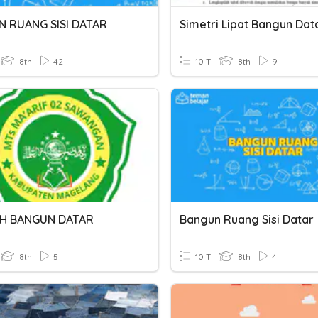
 RUANG SISI DATAR
Simetri Lipat Bangun Dat
8th
42
10 T
8th
9
UH BANGUN DATAR
Bangun Ruang Sisi Datar
8th
5
10 T
8th
4