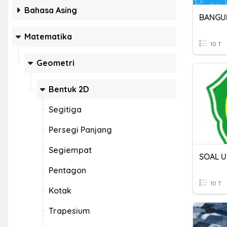
Bahasa Asing
BANGUN
Matematika
10 T
Geometri
Bentuk 2D
Segitiga
Persegi Panjang
Segiempat
SOAL 
Pentagon
10 T
Kotak
Trapesium