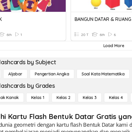
K
BANGUN DATAR & RUANG
6th
1
20 T
6th
6
Load More
lashcards by Subject
Aljabar
Pengertian Angka
Soal Kata Matematika
lashcards by Grades
ak Kanak
Kelas 1
Kelas 2
Kelas 3
Kelas 4
ahi Kartu Flash Bentuk Datar Gratis ya
 dunia geometri dengan kartu flash Bentuk Datar kami di
 pembelajaran menjadi menyenangkan dan menarik, m