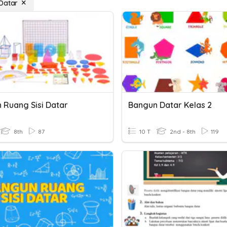
Datar
 Ruang Sisi Datar
Bangun Datar Kelas 2
8th
87
10 T
2nd - 8th
119