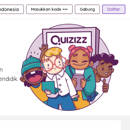
ndonesia
Masukkan kode •••
Gabung
Daftar
an
ndidik.