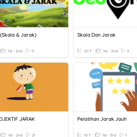
(Skala & Jarak)
Skala Dan Jarak
1st - 2nd
11
20 T
1st - 2nd
3
DJEKTIF JARAK
Pelatihan Jarak Jauh
1st - 2nd
21
10 T
1st - 3rd
1