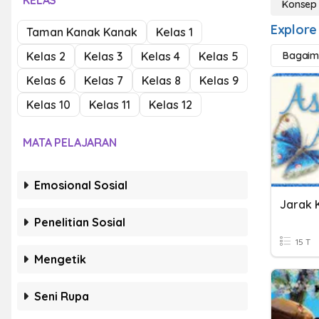
KELAS
Konsep
Explore
Taman Kanak Kanak
Kelas 1
Kelas 2
Kelas 3
Kelas 4
Kelas 5
Bagaim
Kelas 6
Kelas 7
Kelas 8
Kelas 9
Kelas 10
Kelas 11
Kelas 12
MATA PELAJARAN
Emosional Sosial
Jarak 
Penelitian Sosial
15 T
Mengetik
Seni Rupa