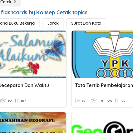
 Cetak
 flashcards by Konsep Cetak topics
ana Buku Bekerja
Jarak
Surat Dan Kata
Kecepatan Dan Waktu
1st
187
15 T
1st - 6th
53