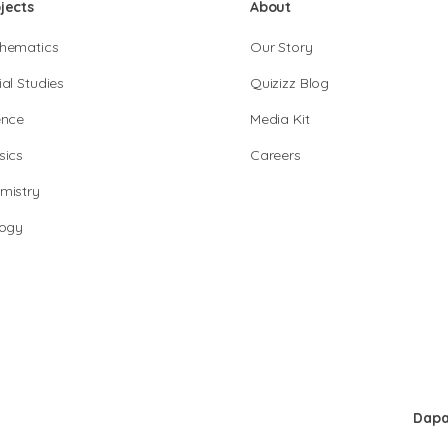
jects
About
hematics
Our Story
al Studies
Quizizz Blog
ence
Media Kit
sics
Careers
mistry
logy
Dapa