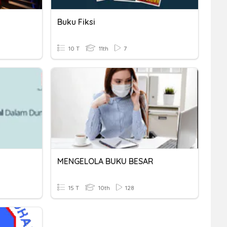
Buku Fiksi
10 T
11th
7
MENGELOLA BUKU BESAR
15 T
10th
128