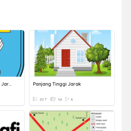
Tata Tertib Pembelajaran Jarak Jauh
Panjang Tinggi Jarak
20 T
1st
6