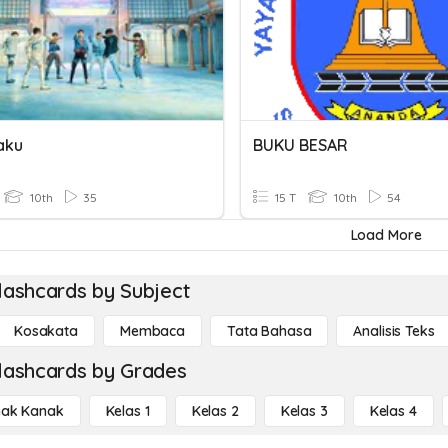
aku
BUKU BESAR
10th
35
15 T
10th
54
Load More
lashcards by Subject
Kosakata
Membaca
Tata Bahasa
Analisis Teks
lashcards by Grades
ak Kanak
Kelas 1
Kelas 2
Kelas 3
Kelas 4