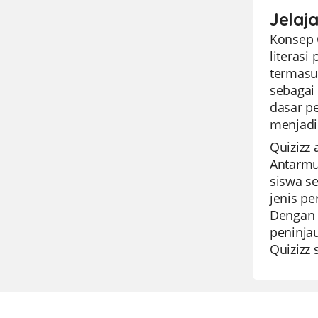
Jelaj
Konsep 
literas
termasu
sebagai
dasar pe
menjadi
Quizizz 
Antarmu
siswa s
jenis pe
Dengan 
peninjau
Quizizz 