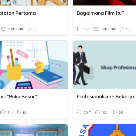
atatan Pertama
Bagaimana Film Itu?
10th - 11th
5
15 T
9th - 11th
35
nsi "buku Besar"
Profesionalisme Bekerja
11th
12
20 T
10th
25