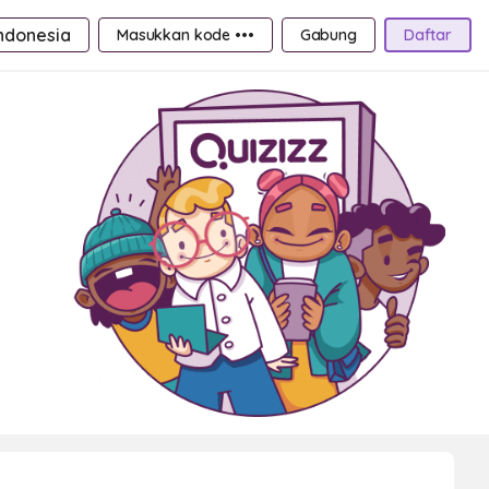
ndonesia
Masukkan kode •••
Gabung
Daftar