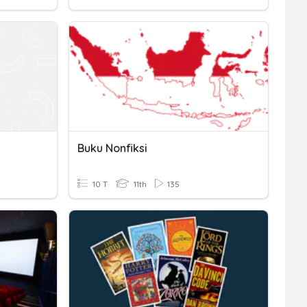
Buku Nonfiksi
10 T
11th
135