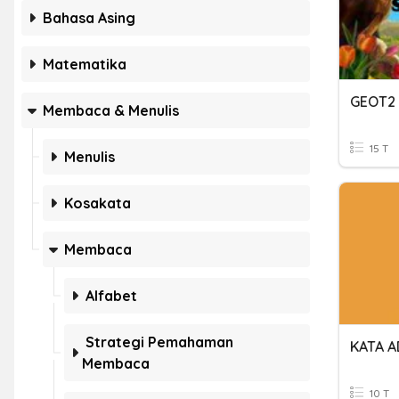
Bahasa Asing
Matematika
GEOT2 
Membaca & Menulis
15 T
Menulis
Kosakata
Membaca
Alfabet
Strategi Pemahaman
KATA A
Membaca
10 T