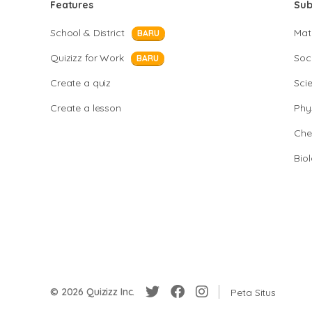
Features
Sub
School & District
Mat
BARU
Quizizz for Work
Soci
BARU
Create a quiz
Sci
Create a lesson
Phy
Che
Bio
© 2026 Quizizz Inc.
Peta Situs