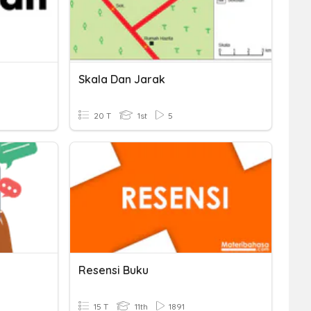
Skala Dan Jarak
20 T
1st
5
Resensi Buku
15 T
11th
1891