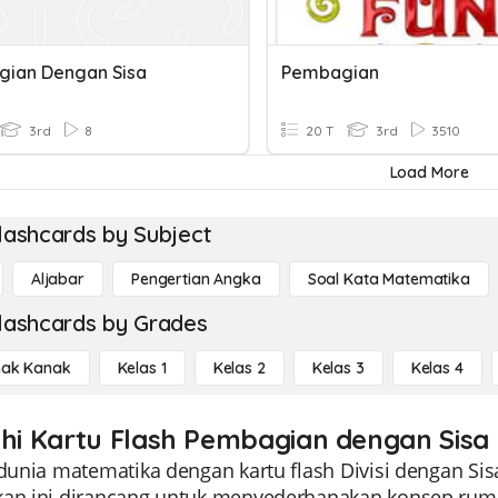
ian Dengan Sisa
Pembagian
3rd
8
20 T
3rd
3510
Load More
lashcards by Subject
Aljabar
Pengertian Angka
Soal Kata Matematika
lashcards by Grades
ak Kanak
Kelas 1
Kelas 2
Kelas 3
Kelas 4
ahi Kartu Flash Pembagian dengan Sisa
 dunia matematika dengan kartu flash Divisi dengan Si
kan ini dirancang untuk menyederhanakan konsep rumi