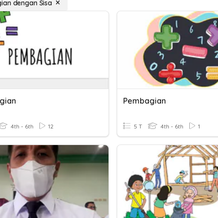
ian dengan Sisa
gian
Pembagian
4th - 6th
12
5 T
4th - 6th
1