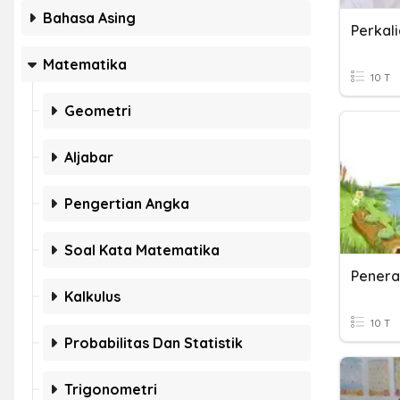
Bahasa Asing
Perkal
Matematika
10 T
Geometri
Aljabar
Pengertian Angka
Soal Kata Matematika
Penerap
Kalkulus
10 T
Probabilitas Dan Statistik
Trigonometri