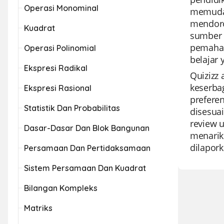
Operasi Monominal
memudah
mendoro
Kuadrat
sumber 
pemaham
Operasi Polinomial
belajar
Ekspresi Radikal
Quizizz
keserba
Ekspresi Rasional
prefere
Statistik Dan Probabilitas
disesua
review u
Dasar-Dasar Dan Blok Bangunan
menarik 
dilapork
Persamaan Dan Pertidaksamaan
Sistem Persamaan Dan Kuadrat
Bilangan Kompleks
Matriks