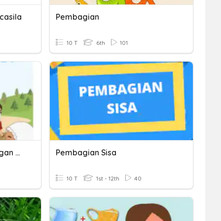
casila
Pembagian
10 T
6th
101
Pembagian Pecahan Dengan Bilangan Asli
Pembagian Sisa
10 T
1st - 12th
40