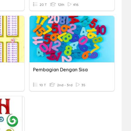
20 T
12th
416
Pembagian Dengan Sisa
10 T
2nd - 3rd
35