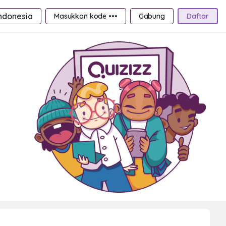
ndonesia
Masukkan kode •••
Gabung
Daftar