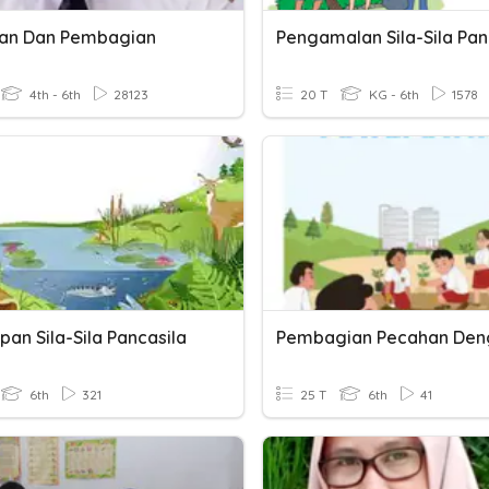
ian Dan Pembagian
Pengamalan Sila-Sila Pan
4th - 6th
28123
20 T
KG - 6th
1578
an Sila-Sila Pancasila
6th
321
25 T
6th
41