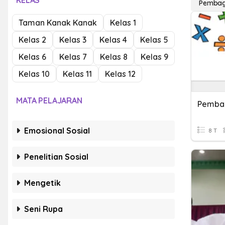
KELAS
Pembag
Taman Kanak Kanak
Kelas 1
Kelas 2
Kelas 3
Kelas 4
Kelas 5
Kelas 6
Kelas 7
Kelas 8
Kelas 9
Kelas 10
Kelas 11
Kelas 12
MATA PELAJARAN
Pemba
Emosional Sosial
8 T
Penelitian Sosial
Mengetik
Seni Rupa