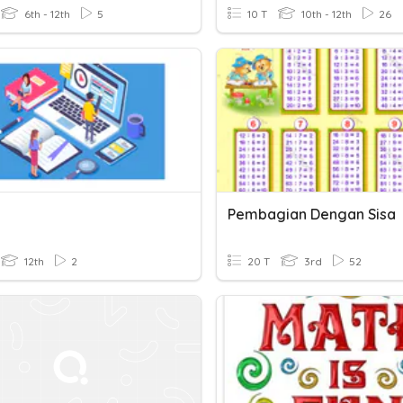
6th - 12th
5
10 T
10th - 12th
26
Pembagian Dengan Sisa
12th
2
20 T
3rd
52