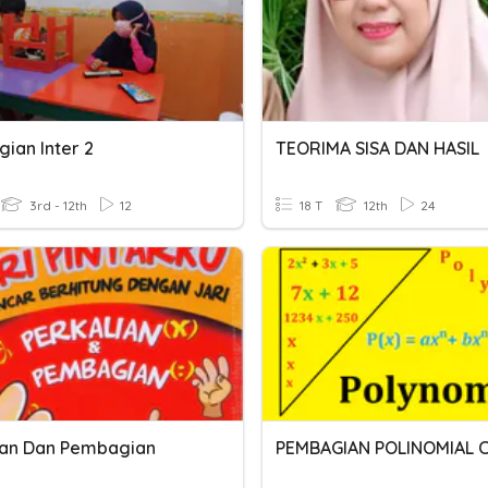
ian Inter 2
TEORIMA SISA DAN HASIL
3rd - 12th
12
18 T
12th
24
ian Dan Pembagian