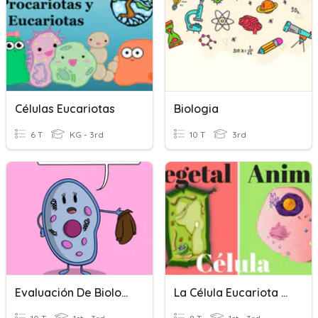
Células Eucariotas
Biologia
6 T
KG - 3rd
10 T
3rd
Evaluación De Biología (1ro)
La Célula Eucariota Y Procariota