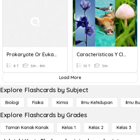
Prokaryote Or Eukaryote
Características Y Clasificación De Los Seres Vivos
8 T
5th - 8th
10 T
5th
Load More
Explore Flashcards by Subject
Biologi
Fisika
Kimia
Ilmu Kehidupan
Ilmu B
Explore Flashcards by Grades
Taman Kanak Kanak
Kelas 1
Kelas 2
Kelas 3