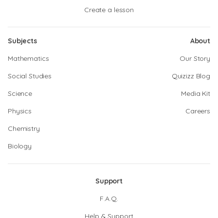
Create a lesson
Subjects
About
Mathematics
Our Story
Social Studies
Quizizz Blog
Science
Media Kit
Physics
Careers
Chemistry
Biology
Support
F.A.Q.
Help & Support