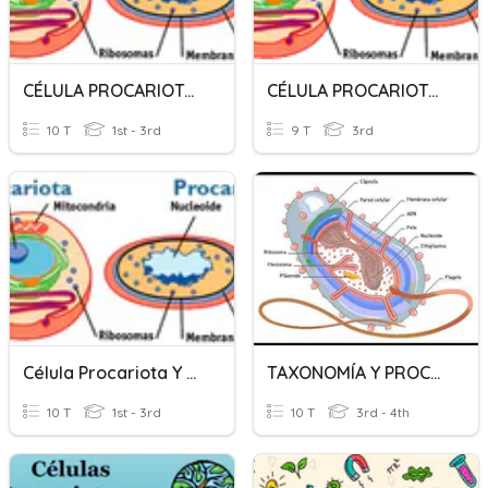
CÉLULA PROCARIOTA Y EUCARIOTA
CÉLULA PROCARIOTA Y EUCARIOTA
10 T
1st - 3rd
9 T
3rd
Célula Procariota Y Eucariota
TAXONOMÍA Y PROCARIOTAS
10 T
1st - 3rd
10 T
3rd - 4th