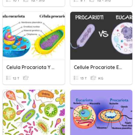
10 T
1st - 3rd
8 T
1st - 3rd
Celula Procariota Y Eucariota
Cellule Procariote Ed Eucariote
12 T
13 T
KG