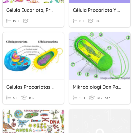
Célula Eucariota, Procariota, Vegetal Y Animal
Célula Procariota Y Célula Eucariota
19 T
8 T
KG
Células Procariotas Y Eucariotas.
Mikrobiologi Dan Parasitologi 2
6 T
KG
15 T
KG - 5th