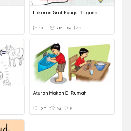
Lakaran Graf Fungsi Trigonometri
10 T
6th - Uni
1
Aturan Makan Di Rumah
10 T
1st
8