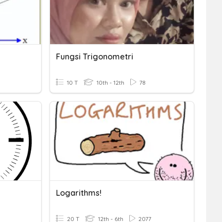
Fungsi Trigonometri
10 T
10th - 12th
78
Logarithms!
20 T
12th - 6th
2077