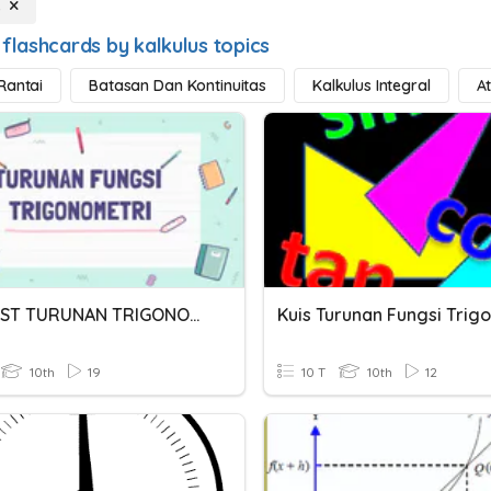
s
flashcards by kalkulus topics
Rantai
Batasan Dan Kontinuitas
Kalkulus Integral
A
PRE-TEST TURUNAN TRIGONOMETRI
10th
19
10 T
10th
12