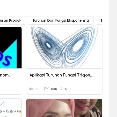
turan Produk
Turunan Dari Fungsi Eksponensial
Turunan D
Kuis Turunan Fungsi Trigonometri
Aplikasi Turunan Fungsi Trigonometri
10 T
10th
6