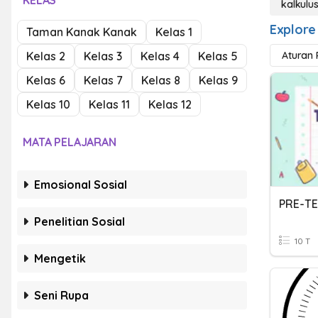
KELAS
kalkulu
Explore 
Taman Kanak Kanak
Kelas 1
Kelas 2
Kelas 3
Kelas 4
Kelas 5
Aturan 
Kelas 6
Kelas 7
Kelas 8
Kelas 9
Kelas 10
Kelas 11
Kelas 12
MATA PELAJARAN
Emosional Sosial
Penelitian Sosial
10 T
Mengetik
Seni Rupa