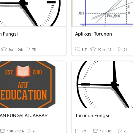
n Fungsi
Aplikasi Turunan
1st - 10th
75
8 T
10th - 12th
21
AN FUNGSI ALJABBAR
Turunan Fungsi
10th - 12th
6
20 T
1st - 10th
75