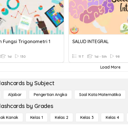
n Fungsi Trigonometri 1
SALUD INTEGRAL
1st
130
11 T
1st - 5th
98
Load More
lashcards by Subject
Aljabar
Pengertian Angka
Soal Kata Matematika
lashcards by Grades
ak Kanak
Kelas 1
Kelas 2
Kelas 3
Kelas 4