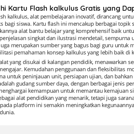
ahi Kartu Flash kalkulus Gratis yang Da
ash kalkulus, alat pembelajaran inovatif, dirancang u
 bagi siswa. Kartu flash ini mencakup berbagai topik sep
annya alat bantu belajar yang komprehensif baik untu
enjelasan singkat dan ilustrasi mendetail, sempurna u
juga merupakan sumber yang bagus bagi guru untuk me
litasi pemahaman konsep kalkulus yang lebih baik di 
, alat yang disukai di kalangan pendidik, menawarkan 
 mengajar. Kemudahan penggunaan dan fleksibilitas 
na untuk peninjauan unit, persiapan ujian, dan bahka
 adalah gudang sumber daya, dengan berbagai jenis per
menghargai kemampuan untuk memantau kemajuan siswa
bagai alat pendidikan yang menarik, tetapi juga sarana
 pada platform ini semakin meningkatkan kegunaannya, 
dunia.