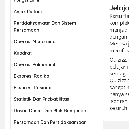
Fungsi Linier
Jelaj
Anjak Piutang
Kartu fl
kompleks
Pertidaksamaan Dan Sistem
menjadik
Persamaan
dengan p
Operasi Monominal
Mereka 
memfasi
Kuadrat
Quizizz
Operasi Polinomial
belajar
serbagu
Ekspresi Radikal
Quizizz
sangat 
Ekspresi Rasional
hanya se
Statistik Dan Probabilitas
laporan
seluruh 
Dasar-Dasar Dan Blok Bangunan
Persamaan Dan Pertidaksamaan