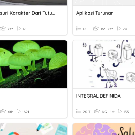
Menelusuri Karakter Dari Tuturan Dan Tindakan Tokoh
Aplikasi Turunan
6th
17
12 T
1st - 6th
20
INTEGRAL DEFINIDA
6th
1621
20 T
KG - 1st
155