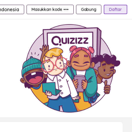
ndonesia
Masukkan kode •••
Gabung
Daftar