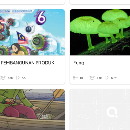
6 PEMBANGUNAN PRODUK
Fungi
6th
66
18 T
6th
1621