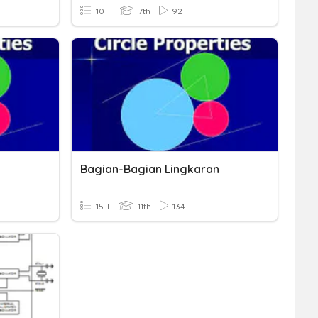
10 T
7th
92
n
Bagian-Bagian Lingkaran
15 T
11th
134