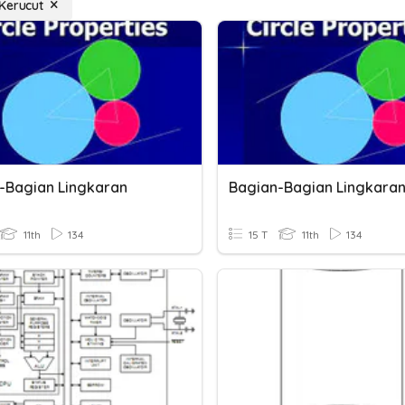
Kerucut
-Bagian Lingkaran
Bagian-Bagian Lingkara
11th
134
15 T
11th
134