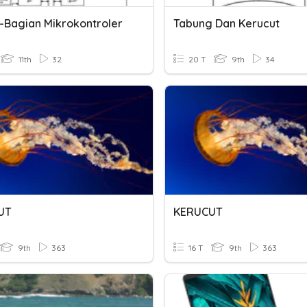
-Bagian Mikrokontroler
Tabung Dan Kerucut
11th
32
20 T
9th
34
UT
KERUCUT
9th
363
16 T
9th
363