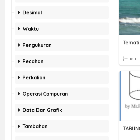
Desimal
Waktu
Temati
Pengukuran
10 T
Pecahan
Perkalian
Operasi Campuran
Data Dan Grafik
Tambahan
TABUNG