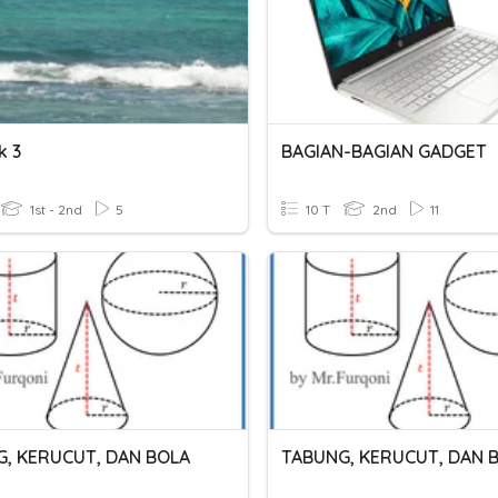
k 3
BAGIAN-BAGIAN GADGET
1st - 2nd
5
10 T
2nd
11
, KERUCUT, DAN BOLA
TABUNG, KERUCUT, DAN 