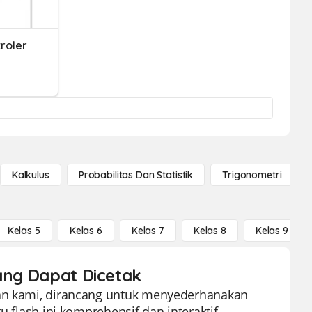
roler
Kalkulus
Probabilitas Dan Statistik
Trigonometri
Kelas 5
Kelas 6
Kelas 7
Kelas 8
Kelas 9
yang Dapat Dicetak
kan kami, dirancang untuk menyederhanakan
u flash ini komprehensif dan interaktif,