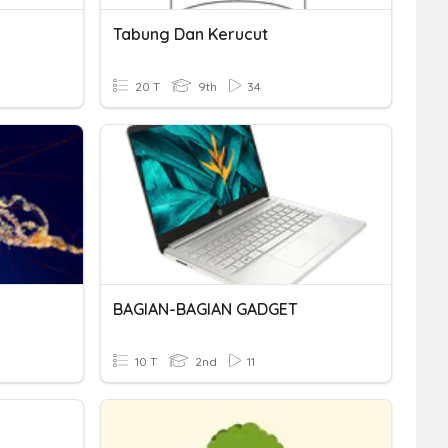
Tabung Dan Kerucut
20 T
9th
34
BAGIAN-BAGIAN GADGET
10 T
2nd
11