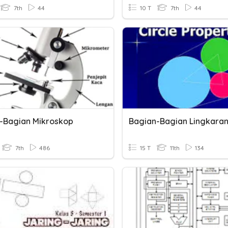
7th
44
10 T
7th
44
-Bagian Mikroskop
Bagian-Bagian Lingkara
7th
486
15 T
11th
134