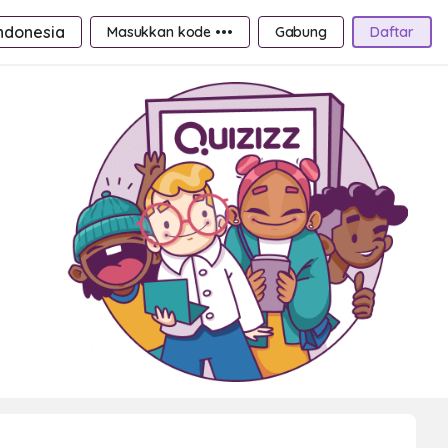
ndonesia
Masukkan kode •••
Gabung
Daftar