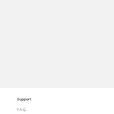
Support
F.A.Q.