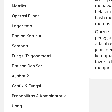
menawar
Matriks
belajar
Operasi Fungsi
flash me
memasti
Logaritma
Quizizz
Bagian Kerucut
penggun
adalah g
Sempoa
jenis p
kemajua
Fungsi Trigonometri
favorit 
Barisan Dan Seri
menjadi
Aljabar 2
Grafik & Fungsi
Probabilitas & Kombinatorik
Uang