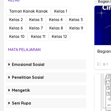
KELAS
Bagian 
Taman Kanak Kanak
Kelas 1
Kelas 2
Kelas 3
Kelas 4
Kelas 5
Kelas 6
Kelas 7
Kelas 8
Kelas 9
Kelas 10
Kelas 11
Kelas 12
MATA PELAJARAN
Bagian
Emosional Sosial
15 T
Penelitian Sosial
Mengetik
Seni Rupa