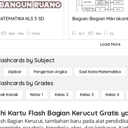
ATEMATIKA KLS 5 SD
Bagian-Bagian Mikrokont
10th - 11th
1036
10 T
11th
32
Load More
lashcards by Subject
Aljabar
Pengertian Angka
Soal Kata Matematika
lashcards by Grades
ak Kanak
Kelas 1
Kelas 2
Kelas 3
Kelas 4
ahi Kartu Flash Bagian Kerucut Gratis 
lash Bagian Kerucut, tambahan baru pada alat pendidi
ompleks parabola, hiperbola, elips, dan lingkaran. Kart