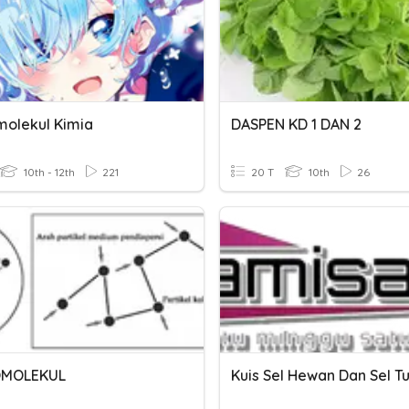
olekul Kimia
DASPEN KD 1 DAN 2
10th - 12th
221
20 T
10th
26
MOLEKUL