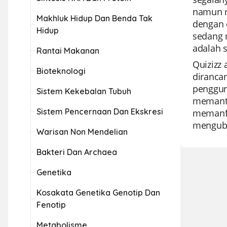
namun mu
Makhluk Hidup Dan Benda Tak
dengan 
Hidup
sedang 
adalah 
Rantai Makanan
Quizizz 
Bioteknologi
diranca
penggun
Sistem Kekebalan Tubuh
memanta
Sistem Pencernaan Dan Ekskresi
memanfaa
mengubah
Warisan Non Mendelian
Bakteri Dan Archaea
Genetika
Kosakata Genetika Genotip Dan
Fenotip
Metabolisme