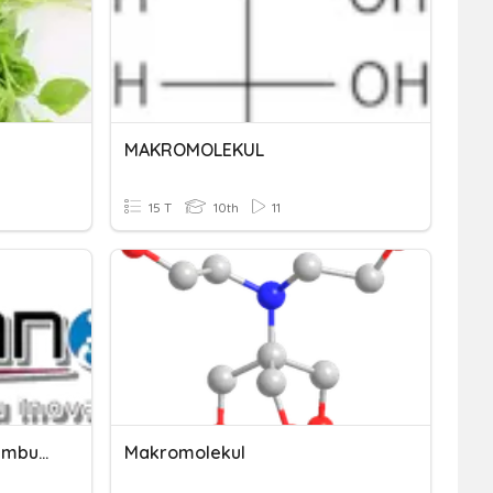
MAKROMOLEKUL
15 T
10th
11
Kuis Sel Hewan Dan Sel Tumbuhan (Tugas Diklat 7 Samisanov)
Makromolekul