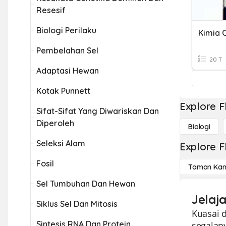
Resesif
Biologi Perilaku
Kimia 
Pembelahan Sel
20 T
Adaptasi Hewan
Kotak Punnett
Explore F
Sifat-Sifat Yang Diwariskan Dan
Diperoleh
Biologi
Seleksi Alam
Explore F
Fosil
Taman Kan
Sel Tumbuhan Dan Hewan
Jelaj
Siklus Sel Dan Mitosis
Kuasai 
Sintesis RNA Dan Protein
segalan