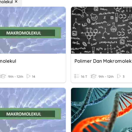
olekul
olekul
Polimer Dan Makromolek
9th - 12th
14
16 T
9th - 12th
3