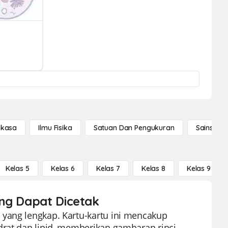
gkasa
Ilmu Fisika
Satuan Dan Pengukuran
Sains Se
Kelas 5
Kelas 6
Kelas 7
Kelas 8
Kelas 9
ang Dapat Dicetak
 yang lengkap. Kartu-kartu ini mencakup
drat dan lipid, memberikan gambaran rinci