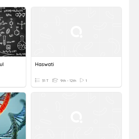
ul
Haswati
31 T
9th - 12th
1