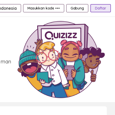
ndonesia
Masukkan kode •••
Gabung
Daftar
laman