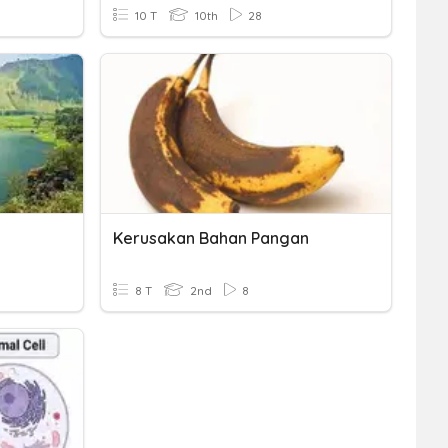
10 T
10th
28
Kerusakan Bahan Pangan
8 T
2nd
8