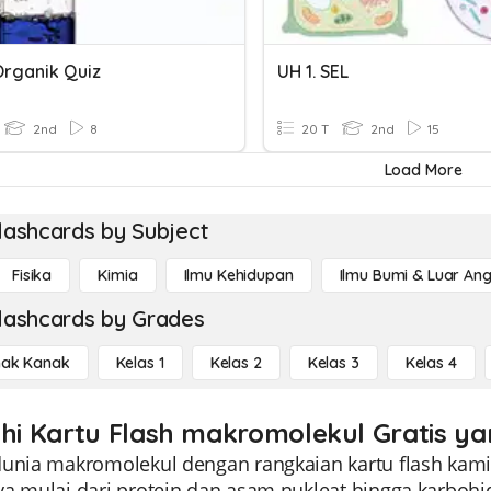
Organik Quiz
UH 1. SEL
2nd
8
20 T
2nd
15
Load More
lashcards by Subject
Fisika
Kimia
Ilmu Kehidupan
Ilmu Bumi & Luar An
lashcards by Grades
ak Kanak
Kelas 1
Kelas 2
Kelas 3
Kelas 4
ahi Kartu Flash makromolekul Gratis y
dunia makromolekul dengan rangkaian kartu flash kami
ya mulai dari protein dan asam nukleat hingga karbohi