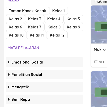
KELAS
makrom
Taman Kanak Kanak
Kelas 1
Kelas 2
Kelas 3
Kelas 4
Kelas 5
Kelas 6
Kelas 7
Kelas 8
Kelas 9
Kelas 10
Kelas 11
Kelas 12
MATA PELAJARAN
Makrom
Emosional Sosial
10 T
Penelitian Sosial
Mengetik
Seni Rupa