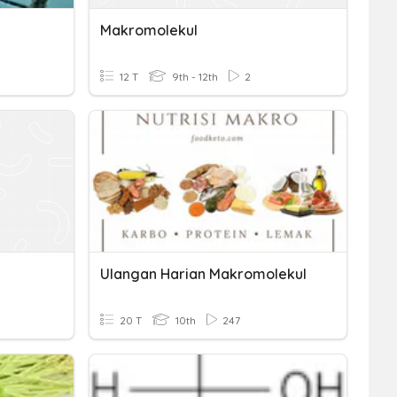
Makromolekul
12 T
9th - 12th
2
Ulangan Harian Makromolekul
20 T
10th
247