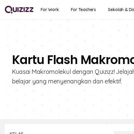
For Work
For Teachers
Sekolah & Dis
Kartu Flash Makromol
Kuasai Makromolekul dengan Quizizz! Jelajah
belajar yang menyenangkan dan efektif.