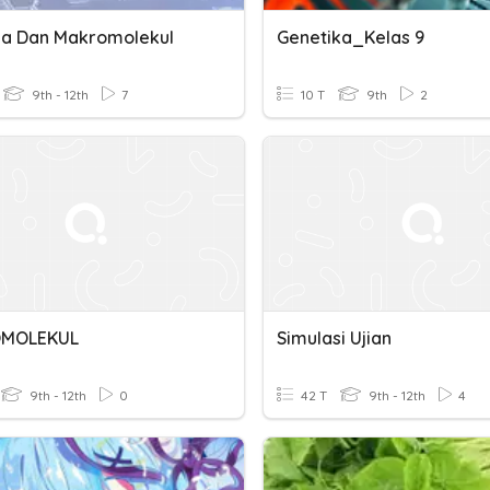
a Dan Makromolekul
Genetika_Kelas 9
9th - 12th
7
10 T
9th
2
MOLEKUL
Simulasi Ujian
9th - 12th
0
42 T
9th - 12th
4