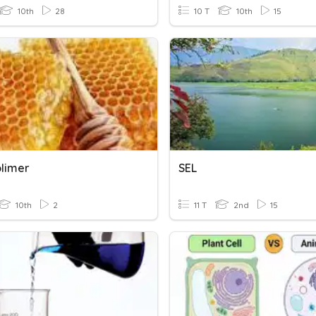
10th
28
10 T
10th
15
olimer
SEL
10th
2
11 T
2nd
15