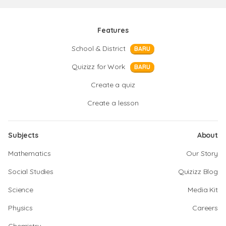
Features
School & District
BARU
Quizizz for Work
BARU
Create a quiz
Create a lesson
Subjects
About
Mathematics
Our Story
Social Studies
Quizizz Blog
Science
Media Kit
Physics
Careers