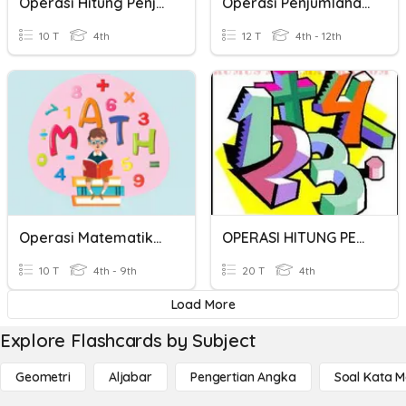
Operasi Hitung Penjumlahan Dan Pengurangan
Operasi Penjumlahan Dan Pengurangan
10 T
4th
12 T
4th - 12th
Operasi Matematika (perkalian, Pembagian, Penjumlahan, Penguran
OPERASI HITUNG PENJUMLAHAN BILANGAN CACAH
10 T
4th - 9th
20 T
4th
Load More
Explore Flashcards by Subject
Geometri
Aljabar
Pengertian Angka
Soal Kata 