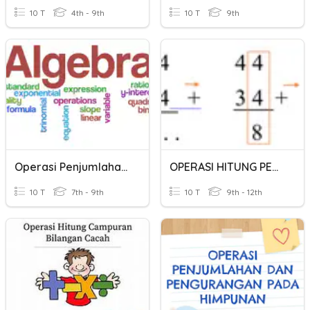
10 T
4th - 9th
10 T
9th
Operasi Penjumlahan Pengurangan Aljabar
OPERASI HITUNG PENJUMLAHAN MATEMATIKA
10 T
7th - 9th
10 T
9th - 12th