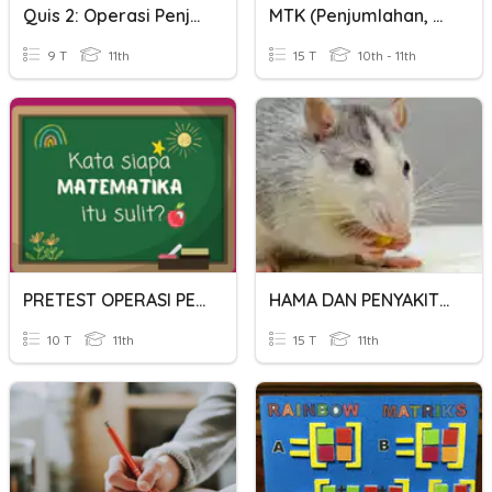
Quis 2: Operasi Penjumlahan Dan Pengurangan Vektor
MTK (Penjumlahan, Pengurangan, Pembagian Dan Perkalian)
9 T
11th
15 T
10th - 11th
PRETEST OPERASI PERKALIAN DAN PEMBAGIAN POLINOMIAL
HAMA DAN PENYAKIT PENYIMPANAN DAN PENGGUDANGAN
10 T
11th
15 T
11th