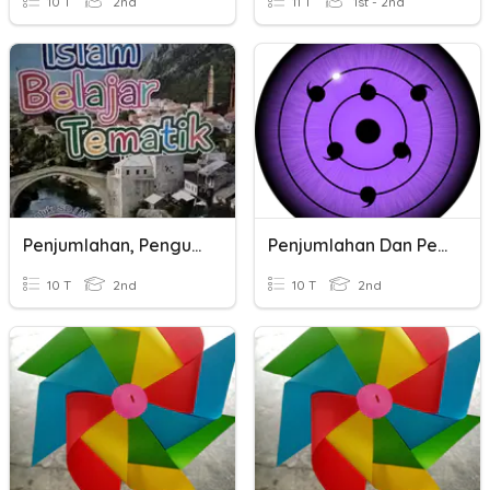
10 T
2nd
11 T
1st - 2nd
Penjumlahan, Pengurangan, Perkalian, Dan Pembagian.
Penjumlahan Dan Pengurangan
10 T
2nd
10 T
2nd