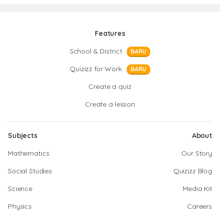
Features
School & District
BARU
Quizizz for Work
BARU
Create a quiz
Create a lesson
Subjects
About
Mathematics
Our Story
Social Studies
Quizizz Blog
Science
Media Kit
Physics
Careers