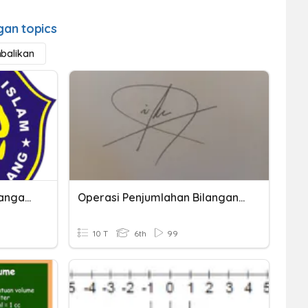
an topics
balikan
Penjumlahan Dan Pengurangan Bil.Bulat
Operasi Penjumlahan Bilangan Bulat
10 T
6th
99