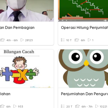
ian Dan Pembagian
4th - 6th
28123
10 T
6th
1
lahan
6th
933
20 T
6th - 7th
10221