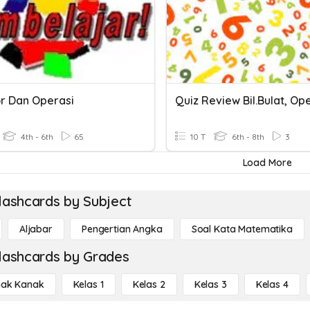
 Dan Operasi
4th - 6th
65
10 T
6th - 8th
3
Load More
lashcards by Subject
Aljabar
Pengertian Angka
Soal Kata Matematika
lashcards by Grades
ak Kanak
Kelas 1
Kelas 2
Kelas 3
Kelas 4