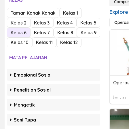
KELAS
Campur
Explore
Taman Kanak Kanak
Kelas 1
Kelas 2
Kelas 3
Kelas 4
Kelas 5
Operas
Kelas 6
Kelas 7
Kelas 8
Kelas 9
Kelas 10
Kelas 11
Kelas 12
MATA PELAJARAN
Emosional Sosial
Operas
Penelitian Sosial
20 T
Mengetik
Seni Rupa