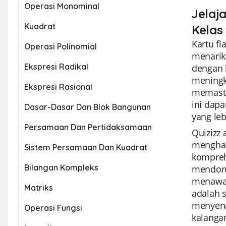
Operasi Monominal
Jelaj
Kuadrat
Kelas
Kartu f
Operasi Polinomial
menarik 
Ekspresi Radikal
dengan 
meningk
Ekspresi Rasional
memasti
ini dap
Dasar-Dasar Dan Blok Bangunan
yang leb
Persamaan Dan Pertidaksamaan
Quizizz
menghar
Sistem Persamaan Dan Kuadrat
kompreh
Bilangan Kompleks
mendoron
menawar
Matriks
adalah s
menyenan
Operasi Fungsi
kalanga