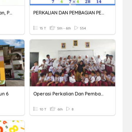
Penjumlahan, Pengurangan, Perkalian, Dan Pembagian Bilangan
PERKALIAN DAN PEMBAGIAN PECAHAN
15 T
5th - 6th
554
un 6
Operasi Perkalian Dan Pembagian Bilangan Bulat
10 T
6th
8