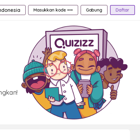
ndonesia
Masukkan kode •••
Gabung
Daftar
ngkan!