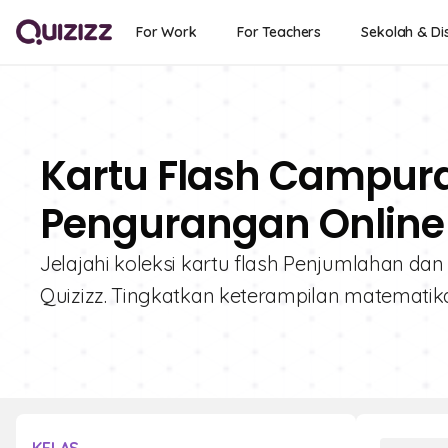
For Work
For Teachers
Sekolah & Dis
Kartu Flash Campur
Pengurangan Online 
Jelajahi koleksi kartu flash Penjumlahan d
Quizizz. Tingkatkan keterampilan matemati