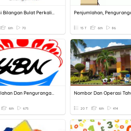
Operasi Bilangan Bulat Perkalian Dan Pembagian
6th
70
15 T
6th
86
Penjumlahan Dan Pengurangan Bilangan Bulat
Nombor Dan Operasi Tah
6th
675
20 T
6th
414