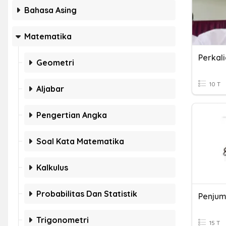
Bahasa Asing
Matematika
Perkal
Geometri
10 T
Aljabar
Pengertian Angka
Soal Kata Matematika
Kalkulus
Probabilitas Dan Statistik
Penjum
Trigonometri
15 T