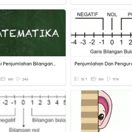
Operasi Penjumlahan Bilangan Bulat Positif Dan Negatif
6th
246
15 T
6th
1174