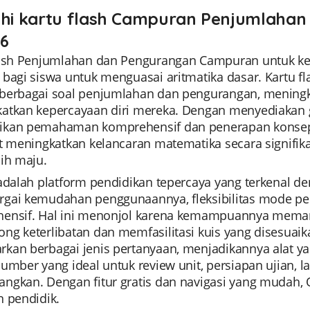
ahi kartu flash Campuran Penjumlahan
 6
lash Penjumlahan dan Pengurangan Campuran untuk ke
bagi siswa untuk menguasai aritmatika dasar. Kartu f
berbagai soal penjumlahan dan pengurangan, meningk
atkan kepercayaan diri mereka. Dengan menyediakan ga
kan pemahaman komprehensif dan penerapan konsep m
at meningkatkan kelancaran matematika secara signifi
ih maju.
 adalah platform pendidikan tepercaya yang terkenal d
gai kemudahan penggunaannya, fleksibilitas mode pe
ensif. Hal ini menonjol karena kemampuannya memant
g keterlibatan dan memfasilitasi kuis yang disesuaik
kan berbagai jenis pertanyaan, menjadikannya alat yan
umber yang ideal untuk review unit, persiapan ujian, l
gkan. Dengan fitur gratis dan navigasi yang mudah, Qu
n pendidik.