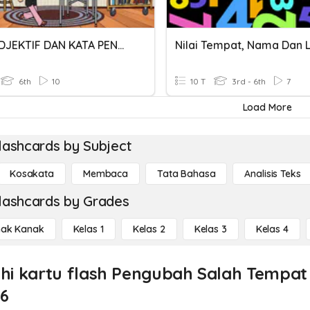
KATA ADJEKTIF DAN KATA PENGUAT
6th
10
10 T
3rd - 6th
7
Load More
lashcards by Subject
Kosakata
Membaca
Tata Bahasa
Analisis Teks
lashcards by Grades
ak Kanak
Kelas 1
Kelas 2
Kelas 3
Kelas 4
ahi kartu flash Pengubah Salah Tempa
 6