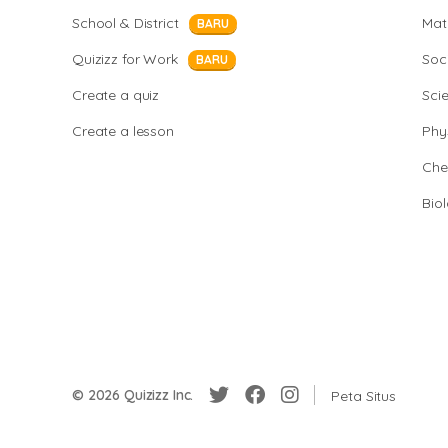
School & District
Mat
BARU
Quizizz for Work
Soci
BARU
Create a quiz
Sci
Create a lesson
Phy
Che
Bio
© 2026 Quizizz Inc.
Peta Situs