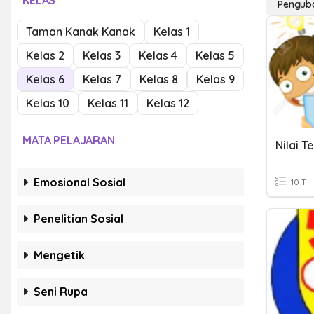
KELAS
Pengub
Taman Kanak Kanak
Kelas 1
Kelas 2
Kelas 3
Kelas 4
Kelas 5
Kelas 6
Kelas 7
Kelas 8
Kelas 9
Kelas 10
Kelas 11
Kelas 12
MATA PELAJARAN
Nilai T
Emosional Sosial
10 T
Penelitian Sosial
Mengetik
Seni Rupa