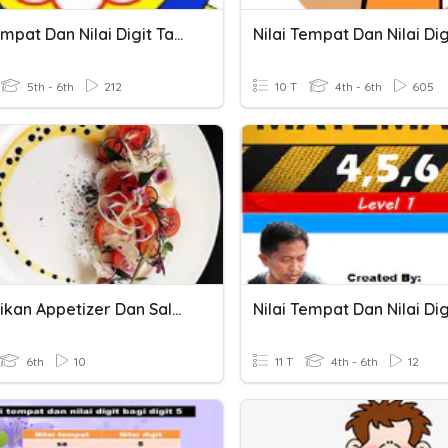
Nilai Tempat Dan Nilai Digit Tahun 5
5th - 6th
212
10 T
4th - 6th
605
Menyajikan Appetizer Dan Salad
Nilai Tempat Dan Nilai Dig
6th
10
11 T
4th - 6th
12