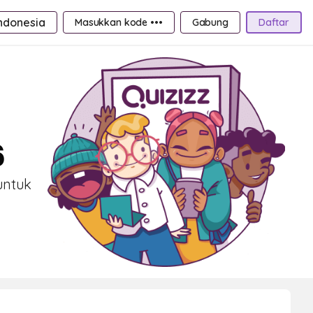
ndonesia
Masukkan kode •••
Gabung
Daftar
6
untuk