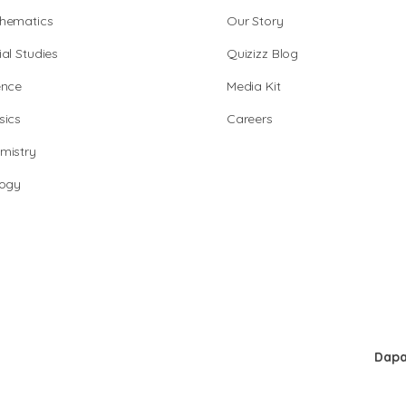
hematics
Our Story
al Studies
Quizizz Blog
ence
Media Kit
sics
Careers
mistry
logy
Dapa