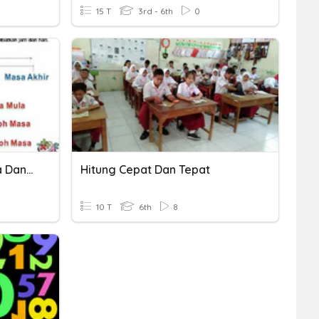
15 T
3rd - 6th
0
Matematik Tahun 6 : Masa Dan Waktu (Tempoh)
Hitung Cepat Dan Tepat
10 T
6th
8