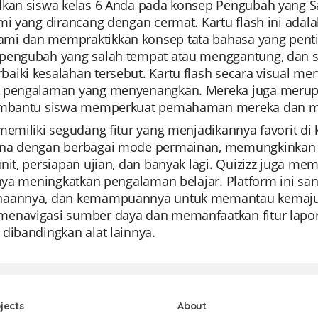
lkan siswa kelas 6 Anda pada konsep Pengubah yang 
mi yang dirancang dengan cermat. Kartu flash ini adal
i dan mempraktikkan konsep tata bahasa yang penting
pengubah yang salah tempat atau menggantung, dan si
aiki kesalahan tersebut. Kartu flash secara visual m
 pengalaman yang menyenangkan. Mereka juga merupaka
embantu siswa memperkuat pemahaman mereka dan me
memiliki segudang fitur yang menjadikannya favorit di
na dengan berbagai mode permainan, memungkinkan g
nit, persiapan ujian, dan banyak lagi. Quizizz juga me
I-nya meningkatkan pengalaman belajar. Platform ini s
aannya, dan kemampuannya untuk memantau kemajuan
enavigasi sumber daya dan memanfaatkan fitur lapora
dibandingkan alat lainnya.
jects
About