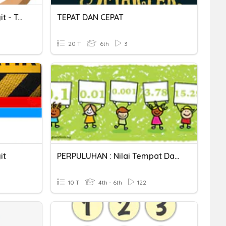
Nilai Tempat Dan Nilai Digit - Tahun 4
TEPAT DAN CEPAT
20 T
6th
3
it
PERPULUHAN : Nilai Tempat Dan Nilai Digit
10 T
4th - 6th
122