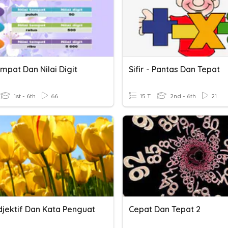
empat Dan Nilai Digit
Sifir - Pantas Dan Tepat
1st - 6th
66
15 T
2nd - 6th
21
djektif Dan Kata Penguat
Cepat Dan Tepat 2