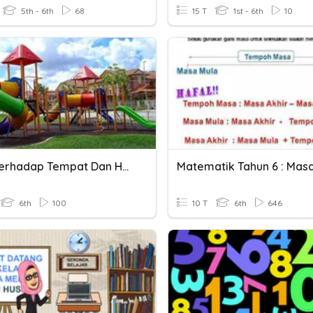
5th - 6th
68
15 T
1st - 6th
10
Adab Terhadap Tempat Dan Harta Benda Awam
6th
100
10 T
6th
646