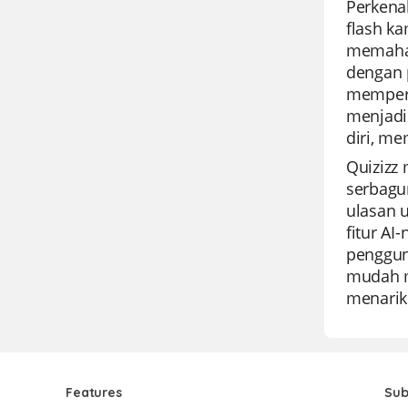
Perkena
flash ka
memaham
dengan 
memperb
menjadi
diri, m
Quizizz 
serbagu
ulasan u
fitur A
penggun
mudah m
menarik 
Features
Sub