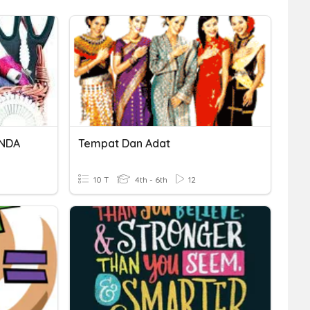
NDA
Tempat Dan Adat
10 T
4th - 6th
12