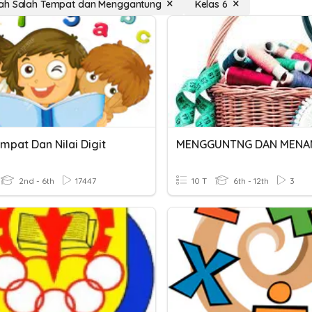
ah Salah Tempat dan Menggantung
Kelas 6
empat Dan Nilai Digit
MENGGUNTNG DAN MENA
2nd - 6th
17447
10 T
6th - 12th
3