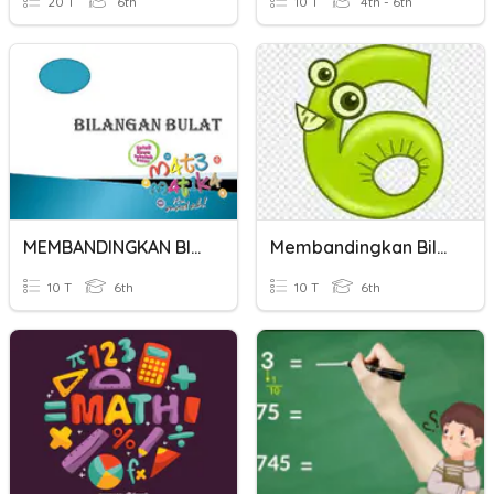
20 T
6th
10 T
4th - 6th
MEMBANDINGKAN BILANGAN BULAT
Membandingkan Bilangan Bulat
10 T
6th
10 T
6th