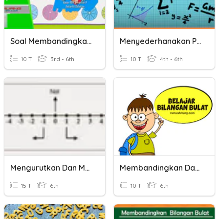
Soal Membandingkan Pecahan
Menyederhanakan Pecahan Dan Membandingkan Pecahan
10 T
3rd - 6th
10 T
4th - 6th
Mengurutkan Dan Membandingkan Bilangan Bulat
Membandingkan Dan Mengurutkan Bilangan Bulat)
15 T
6th
10 T
6th