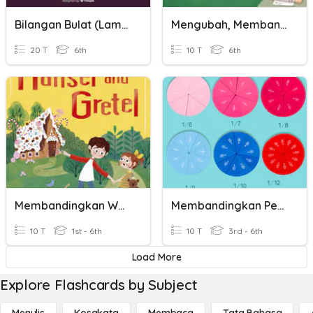
Bilangan Bulat (lambang, Membandingkan Dan Operasi Hitung)
Mengubah, Membandingkan Dan Mengurutkan Pecahan
20 T
6th
10 T
6th
Membandingkan Watak Tokoh Hansel Dan Gretel
Membandingkan Pecahan Berpembilang Sama
10 T
1st - 6th
10 T
3rd - 6th
Load More
Explore Flashcards by Subject