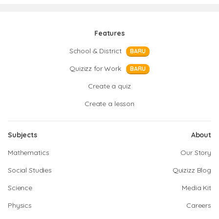
Features
School & District
BARU
Quizizz for Work
BARU
Create a quiz
Create a lesson
Subjects
About
Mathematics
Our Story
Social Studies
Quizizz Blog
Science
Media Kit
Physics
Careers