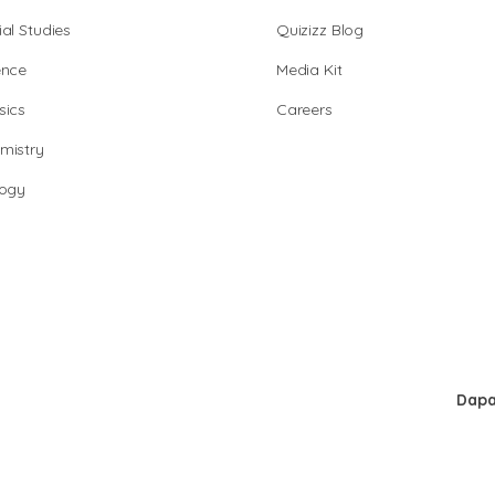
al Studies
Quizizz Blog
ence
Media Kit
sics
Careers
mistry
logy
Dapa