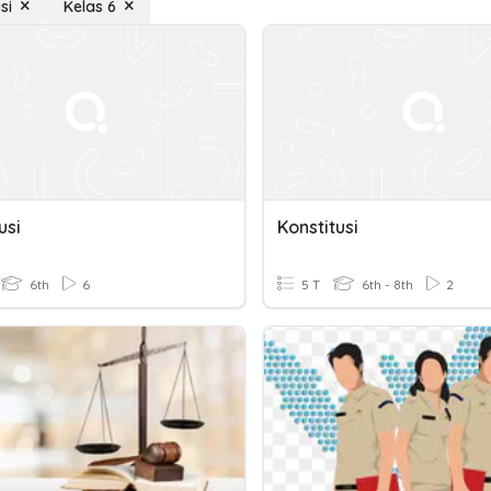
si
Kelas 6
usi
Konstitusi
6th
6
5 T
6th - 8th
2