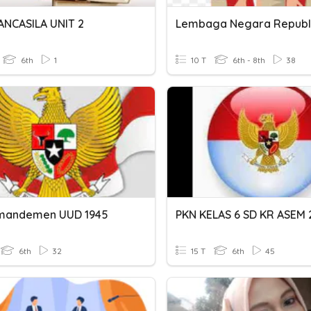
ANCASILA UNIT 2
6th
1
10 T
6th - 8th
38
Amandemen UUD 1945
PKN KELAS 6 SD KR ASEM 
6th
32
15 T
6th
45