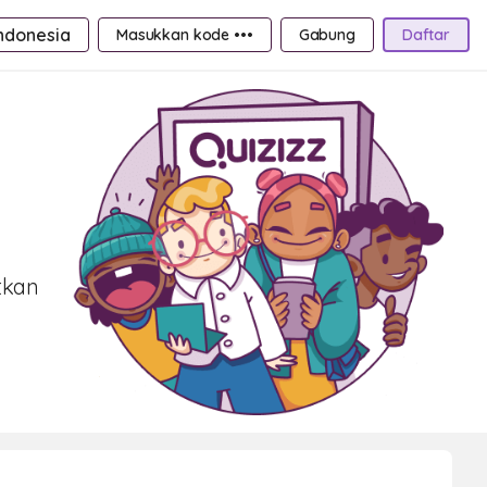
ndonesia
Masukkan kode •••
Gabung
Daftar
tkan