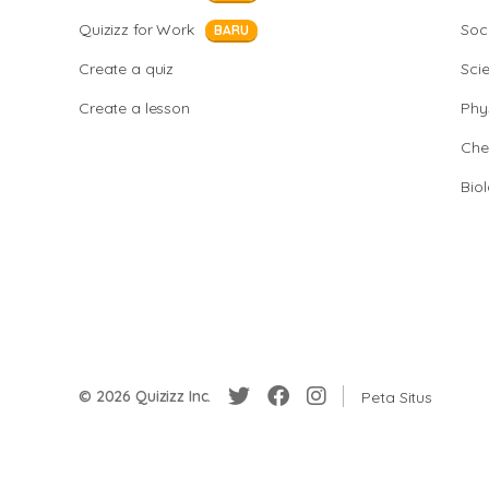
Quizizz for Work
Soci
BARU
Create a quiz
Sci
Create a lesson
Phy
Che
Bio
© 2026 Quizizz Inc.
Peta Situs