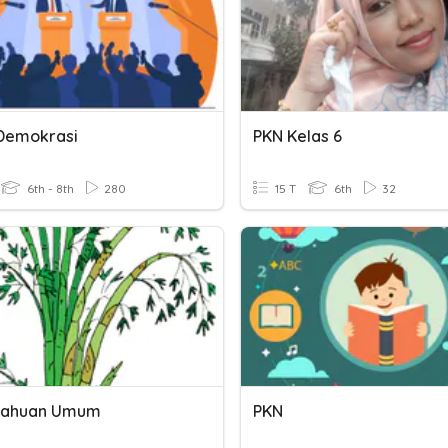
Demokrasi
PKN Kelas 6
6th - 8th
280
15 T
6th
32
tahuan Umum
PKN