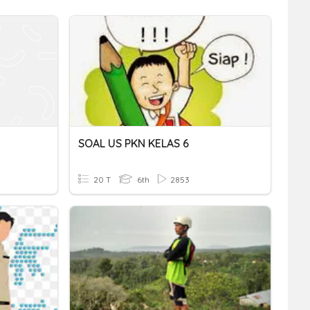
SOAL US PKN KELAS 6
20 T
6th
2853