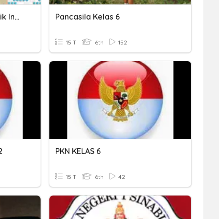
Lembaga Negara Republik Indonesia
Pancasila Kelas 6
15 T
6th
152
2
PKN KELAS 6
15 T
6th
42