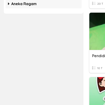
Aneka Ragam
20 T
Pendid
10 T