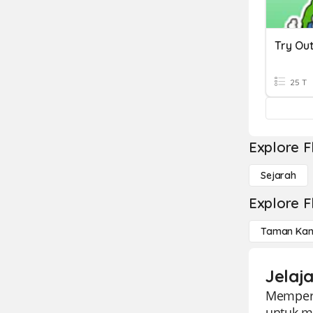
Try Ou
25 T
Explore F
Sejarah
Explore F
Taman Kan
Jelaja
Memperke
untuk m