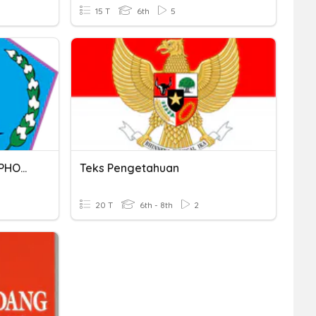
15 T
6th
5
LATIHAN PRAMUKA (SEMAPHORE) 1
Teks Pengetahuan
20 T
6th - 8th
2