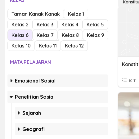
KELAS
Konstitu
Taman Kanak Kanak
Kelas 1
Kelas 2
Kelas 3
Kelas 4
Kelas 5
Kelas 6
Kelas 7
Kelas 8
Kelas 9
Kelas 10
Kelas 11
Kelas 12
MATA PELAJARAN
Konstit
Emosional Sosial
10 T
Penelitian Sosial
Sejarah
Geografi