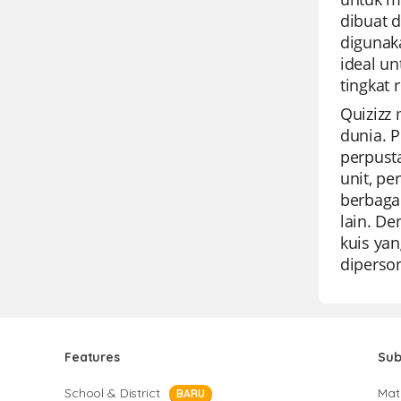
dibuat 
digunak
ideal un
tingkat r
Quizizz 
dunia. 
perpust
unit, pe
berbaga
lain. D
kuis ya
diperson
Features
Sub
School & District
Mat
BARU