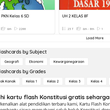
t PKN Kelas 6 SD
UH 2 KELAS 8F
6th
2288
23 T
6th - 8th
1
Load More
lashcards by Subject
Geografi
Ekonomi
Kewarganegaraan
lashcards by Grades
ak Kanak
Kelas 1
Kelas 2
Kelas 3
Kelas 4
hi kartu flash Konstitusi gratis seharga
nalkan alat pendidikan terbaru kami, Kartu Flash Konst
embantu siswa memahami seluk-beluk Konstitusi dengan