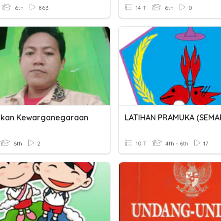
6th
863
14 T
6th
0
ikan Kewarganegaraan
6th
2
10 T
4th - 6th
17