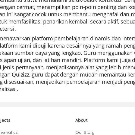
dengan cermat, menampilkan poin-poin penting dan kon
an ini sangat cocok untuk membantu menghafal dan mem
tuk memfasilitasi penarikan kembali secara aktif, seb
etensi.
menawarkan platform pembelajaran dinamis dan interak
Platform kami dipuji karena desainnya yang ramah pe
akaan sumber daya yang lengkap. Guru menggunakan Qu
rsiapan ujian, dan latihan mandiri. Platform kami jug
i jenis pertanyaan, menjadikannya alat yang lebih me
engan Quizizz, guru dapat dengan mudah memantau ke
ng disesuaikan, menjadikan pembelajaran menjadi p
alisasi.
jects
About
hematics
Our Story