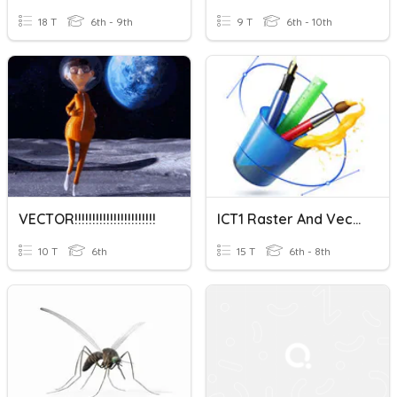
18 T
6th - 9th
9 T
6th - 10th
VECTOR!!!!!!!!!!!!!!!!!!!!!!!
ICT1 Raster And Vector
10 T
6th
15 T
6th - 8th