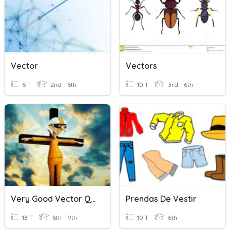
Vector
Vectors
6 T
2nd - 6th
10 T
3rd - 6th
Very Good Vector Quiz
Prendas De Vestir
13 T
6th - 9th
10 T
6th