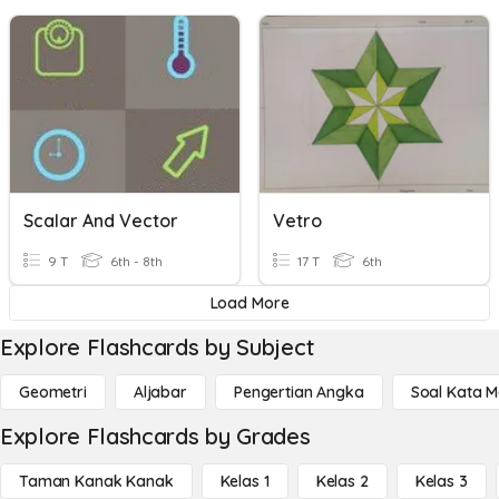
Scalar And Vector
Vetro
9 T
6th - 8th
17 T
6th
Load More
Explore Flashcards by Subject
Geometri
Aljabar
Pengertian Angka
Soal Kata 
Explore Flashcards by Grades
Taman Kanak Kanak
Kelas 1
Kelas 2
Kelas 3