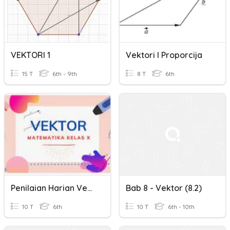
VEKTORI 1
Vektori I Proporcija
15 T
6th - 9th
8 T
6th
Penilaian Harian Vektor
Bab 8 - Vektor (8.2)
10 T
6th
10 T
6th - 10th