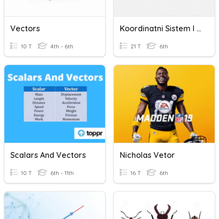
Vectors
Koordinatni Sistem I Vektori
10 T
4th - 6th
21 T
6th
Scalars And Vectors
Nicholas Vetor
10 T
6th - 11th
16 T
6th