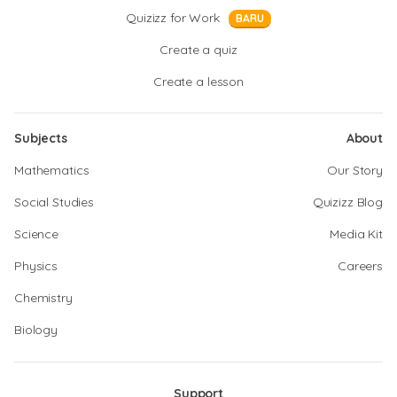
Quizizz for Work
BARU
Create a quiz
Create a lesson
Subjects
About
Mathematics
Our Story
Social Studies
Quizizz Blog
Science
Media Kit
Physics
Careers
Chemistry
Biology
Support