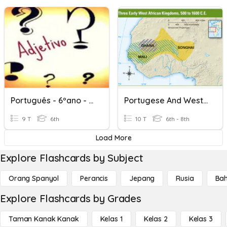
Português - 6ºano - Grau Dos Adjetivos
Portugese And West Africa (4c) Reading
9 T
6th
10 T
6th - 8th
Load More
Explore Flashcards by Subject
Orang Spanyol
Perancis
Jepang
Rusia
Bah
Explore Flashcards by Grades
Taman Kanak Kanak
Kelas 1
Kelas 2
Kelas 3