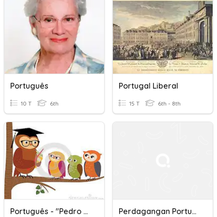
Português
Portugal Liberal
10 T
6th
15 T
6th - 8th
Português - "Pedro Alecrim"
Perdagangan Portugis Di Nusantara