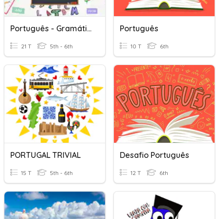
Português - Gramática
Português
21 T
5th - 6th
10 T
6th
PORTUGAL TRIVIAL
Desafio Português
15 T
5th - 6th
12 T
6th