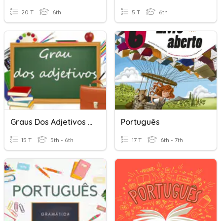
20 T
6th
5 T
6th
Graus Dos Adjetivos (Português)
Português
15 T
5th - 6th
17 T
6th - 7th