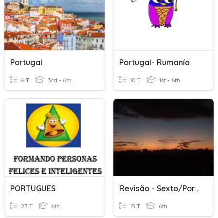
Portugal
Portugal- Rumanía
6 T
3rd - 6th
10 T
1st - 6th
PORTUGUES
Revisão - Sexto/Português
23 T
6th
15 T
6th