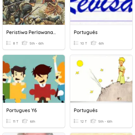
Peristiwa Perlawanan Terhadap Kolonial Portugis Dan Belanda
Português
8 T
5th - 6th
10 T
6th
Portugues Y6
Português
11 T
6th
12 T
5th - 6th