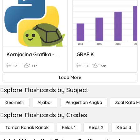
Kornjačina Grafika - Provjera
GRAFIK
12 T
6th
5 T
6th
Load More
Explore Flashcards by Subject
Geometri
Aljabar
Pengertian Angka
Soal Kata 
Explore Flashcards by Grades
Taman Kanak Kanak
Kelas 1
Kelas 2
Kelas 3