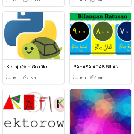
13 T
4th - 6th
10 T
6th
Kornjačina Grafika - Ponavljanje
BAHASA ARAB BILANGAN RATUSAN
15 T
6th
10 T
6th