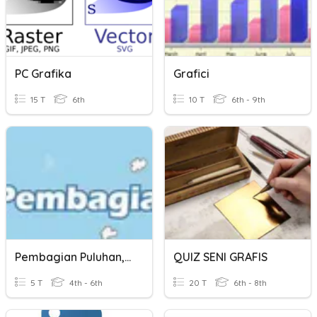
PC Grafika
Grafici
15 T
6th
10 T
6th - 9th
Pembagian Puluhan, Ratusan
QUIZ SENI GRAFIS
5 T
4th - 6th
20 T
6th - 8th