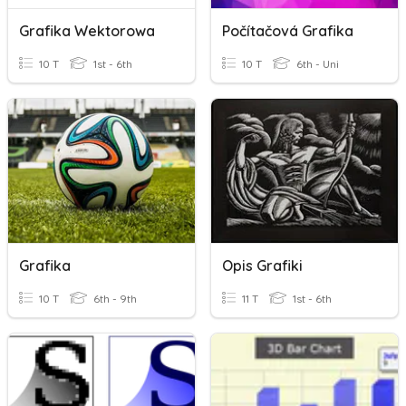
Grafika Wektorowa
Počítačová Grafika
10 T
1st - 6th
10 T
6th - Uni
Grafika
Opis Grafiki
10 T
6th - 9th
11 T
1st - 6th