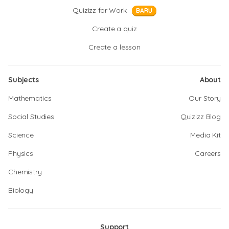
Quizizz for Work
BARU
Create a quiz
Create a lesson
Subjects
About
Mathematics
Our Story
Social Studies
Quizizz Blog
Science
Media Kit
Physics
Careers
Chemistry
Biology
Support