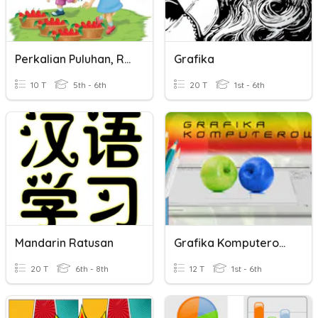
Perkalian Puluhan, Ratusan
Grafika
10 T
5th - 6th
20 T
1st - 6th
Mandarin Ratusan
Grafika Komputerowa
20 T
6th - 8th
12 T
1st - 6th