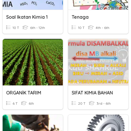
Soal Ikatan Kimia 1
Tenaga
10 T
6th - 12th
10 T
4th - 6th
ORGANİK TARIM
SIFAT KIMIA BAHAN
6 T
6th
20 T
3rd - 6th