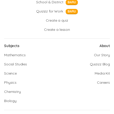
School & District
BARU
Quizizz for Work
BARU
Create a quiz
Create a lesson
Subjects
About
Mathematics
Our Story
Social Studies
Quizizz Blog
Science
Media Kit
Physics
Careers
Chemistry
Biology