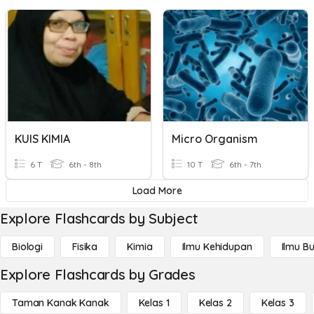
KUIS KIMIA
Micro Organism
6 T
6th - 8th
10 T
6th - 7th
Load More
Explore Flashcards by Subject
Biologi
Fisika
Kimia
Ilmu Kehidupan
Ilmu B
Explore Flashcards by Grades
Taman Kanak Kanak
Kelas 1
Kelas 2
Kelas 3