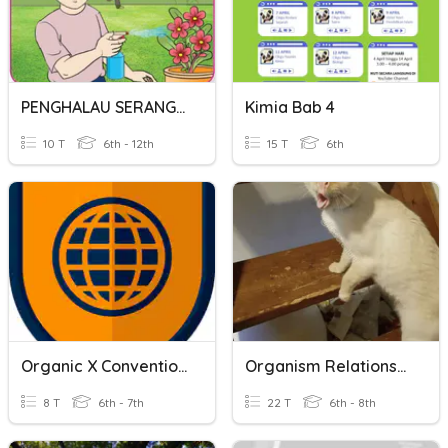
PENGHALAU SERANGGA ORGANIK
Kimia Bab 4
10 T
6th - 12th
15 T
6th
Organic X Conventional
Organism Relationships
8 T
6th - 7th
22 T
6th - 8th