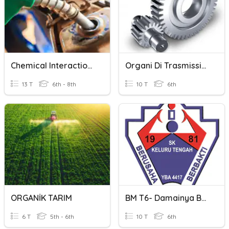
Chemical Interactions: Organic Compounds
Organi Di Trasmissione
13 T
6th - 8th
10 T
6th
ORGANİK TARIM
BM T6- Damainya Bumiku
6 T
5th - 6th
10 T
6th