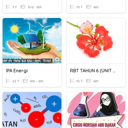
7 T
3rd - 6th
10 T
6th
IPA Energi
RBT TAHUN 6 (UNIT 2 : TEKNOLOGI PERTANIAN)
22 T
4th - 6th
10 T
6th