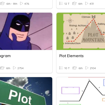
6th - 8th
476
12 T
6th
431
iagram
Plot Elements
6th
2754
10 T
6th
2104