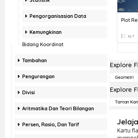
Statistik
Pengorganisasian Data
Plot R
Kemungkinan
16 T
Bidang Koordinat
Tambahan
Explore F
Pengurangan
Geometri
Explore F
Divisi
Taman Kan
Aritmatika Dan Teori Bilangan
Jelaja
Persen, Rasio, Dan Tarif
Kartu fl
mempela