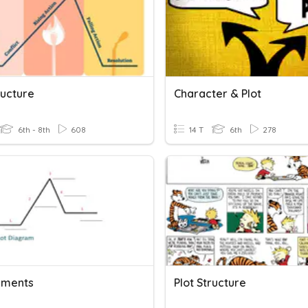
ructure
Character & Plot
6th - 8th
608
14 T
6th
278
lements
Plot Structure