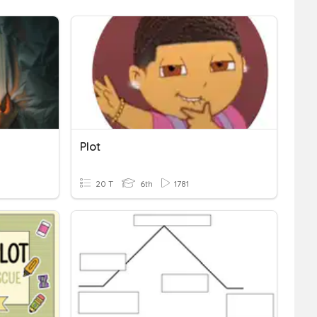
Plot
20 T
6th
1781