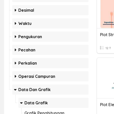
Desimal
Waktu
Plot St
Pengukuran
12 T
Pecahan
Perkalian
Operasi Campuran
Data Dan Grafik
Data Grafik
Plot E
Grafik Penghitungan