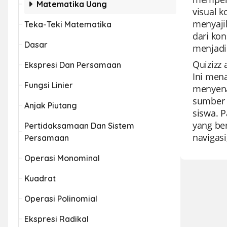
Matematika Uang
visual 
menyaji
Teka-Teki Matematika
dari kon
Dasar
menjadi
Quizizz
Ekspresi Dan Persamaan
Ini mena
Fungsi Linier
menyena
sumber 
Anjak Piutang
siswa. 
yang ber
Pertidaksamaan Dan Sistem
navigasi
Persamaan
Operasi Monominal
Kuadrat
Operasi Polinomial
Ekspresi Radikal