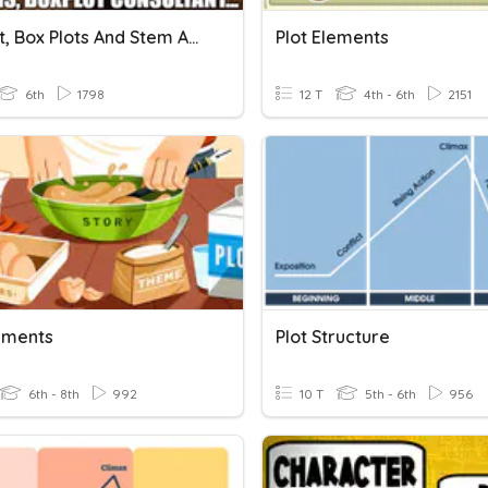
Dot Plot, Box Plots And Stem And Leaf Plots
Plot Elements
6th
1798
12 T
4th - 6th
2151
lements
Plot Structure
6th - 8th
992
10 T
5th - 6th
956