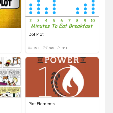
Dot Plot
10 T
6th
1645
Plot Elements