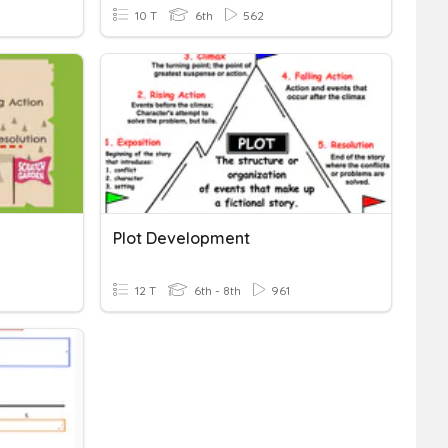
10 T
6th
562
Plot Development
12 T
6th - 8th
961