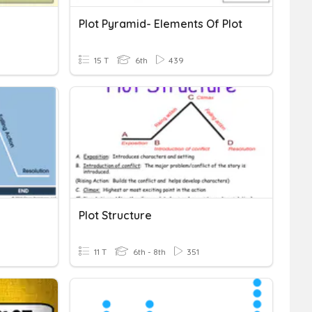
Plot Pyramid- Elements Of Plot
15 T
6th
439
Plot Structure
11 T
6th - 8th
351