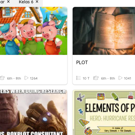
bar
Kelas 6
PLOT
6th - 8th
1264
10 T
6th - 8th
1041