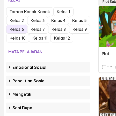
KELAS
Plot Se
Taman Kanak Kanak
Kelas 1
Kelas 2
Kelas 3
Kelas 4
Kelas 5
Kelas 6
Kelas 7
Kelas 8
Kelas 9
Kelas 10
Kelas 11
Kelas 12
MATA PELAJARAN
Plot
Emosional Sosial
11 T
Penelitian Sosial
Mengetik
Seni Rupa