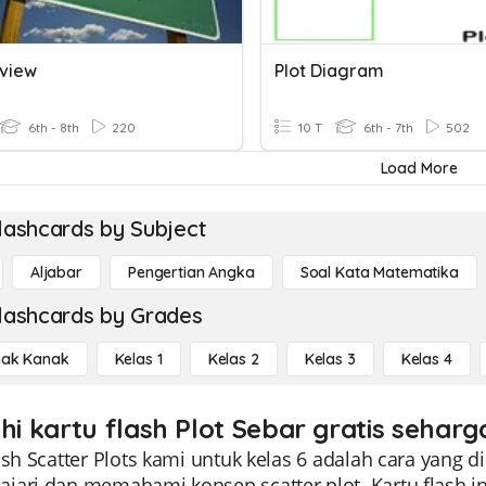
eview
Plot Diagram
6th - 8th
220
10 T
6th - 7th
502
Load More
lashcards by Subject
Aljabar
Pengertian Angka
Soal Kata Matematika
lashcards by Grades
ak Kanak
Kelas 1
Kelas 2
Kelas 3
Kelas 4
hi kartu flash Plot Sebar gratis seharg
ash Scatter Plots kami untuk kelas 6 adalah cara yang 
jari dan memahami konsep scatter plot. Kartu flash in