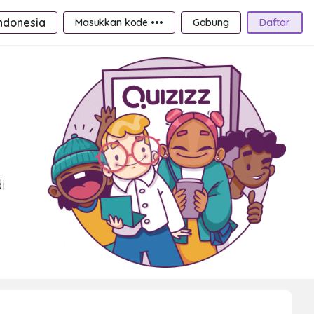
ndonesia
Masukkan kode •••
Gabung
Daftar
a
i