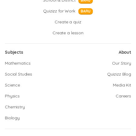
School & District
BARU
Quizizz for Work
BARU
Create a quiz
Create a lesson
Subjects
About
Mathematics
Our Story
Social Studies
Quizizz Blog
Science
Media Kit
Physics
Careers
Chemistry
Biology