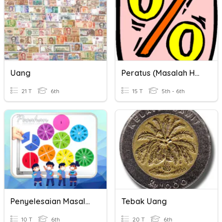
Uang
Peratus (masalah Harian)
21 T
6th
15 T
5th - 6th
Penyelesaian Masalah Pecahan
Tebak Uang
10 T
6th
20 T
6th