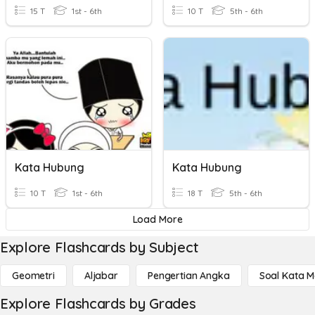
15 T
1st - 6th
10 T
5th - 6th
Kata Hubung
Kata Hubung
10 T
1st - 6th
18 T
5th - 6th
Load More
Explore Flashcards by Subject
Geometri
Aljabar
Pengertian Angka
Soal Kata 
Explore Flashcards by Grades