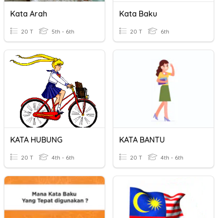
Kata Arah
Kata Baku
20 T
5th - 6th
20 T
6th
KATA HUBUNG
KATA BANTU
20 T
4th - 6th
20 T
4th - 6th