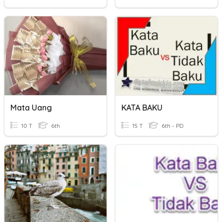
Mata Uang
KATA BAKU
10 T
6th
15 T
6th - PD