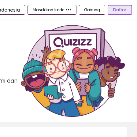
ndonesia
Masukkan kode •••
Gabung
Daftar
ami dan