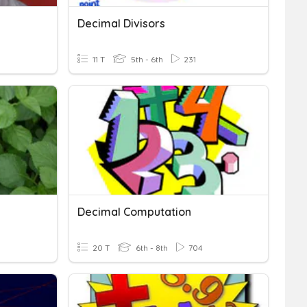
Decimal Divisors
11 T
5th - 6th
231
Decimal Computation
20 T
6th - 8th
704