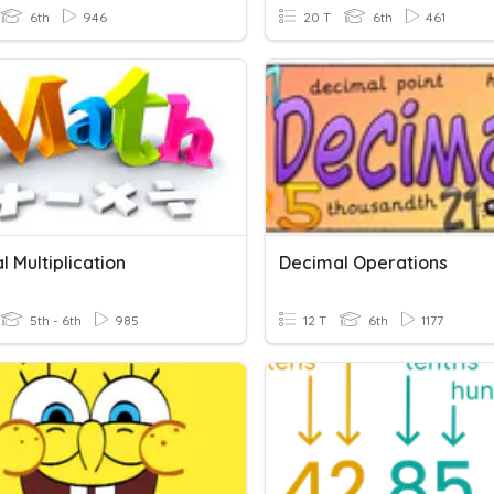
6th
946
20 T
6th
461
 Multiplication
Decimal Operations
5th - 6th
985
12 T
6th
1177