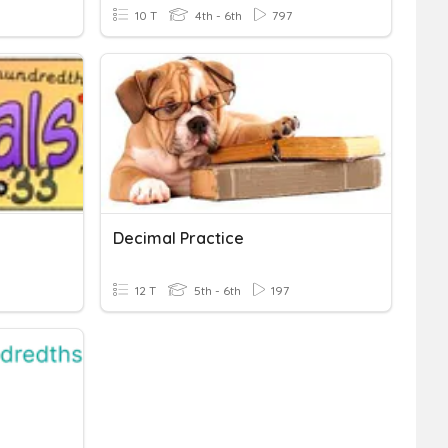
10 T
4th - 6th
797
Decimal Practice
12 T
5th - 6th
197