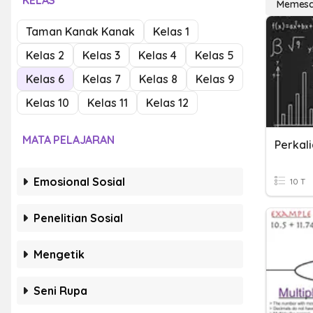
KELAS
Memesa
Taman Kanak Kanak
Kelas 1
Kelas 2
Kelas 3
Kelas 4
Kelas 5
Kelas 6
Kelas 7
Kelas 8
Kelas 9
Kelas 10
Kelas 11
Kelas 12
MATA PELAJARAN
Perkal
Emosional Sosial
10 T
Penelitian Sosial
Mengetik
Seni Rupa