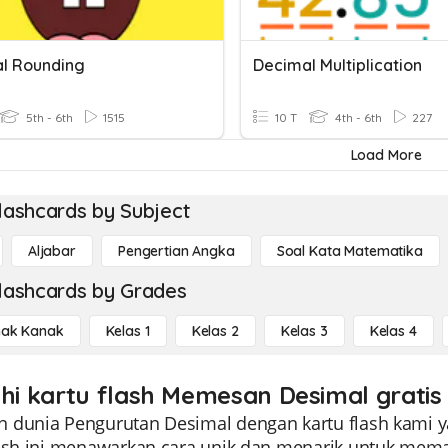
l Rounding
Decimal Multiplication
5th - 6th
1515
10 T
4th - 6th
227
Load More
lashcards by Subject
Aljabar
Pengertian Angka
Soal Kata Matematika
lashcards by Grades
ak Kanak
Kelas 1
Kelas 2
Kelas 3
Kelas 4
ahi kartu flash Memesan Desimal gratis
 dunia Pengurutan Desimal dengan kartu flash kami ya
lash ini menawarkan cara unik dan menarik untuk mem