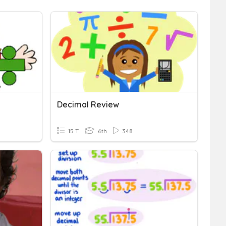
Decimal Review
15 T
6th
348