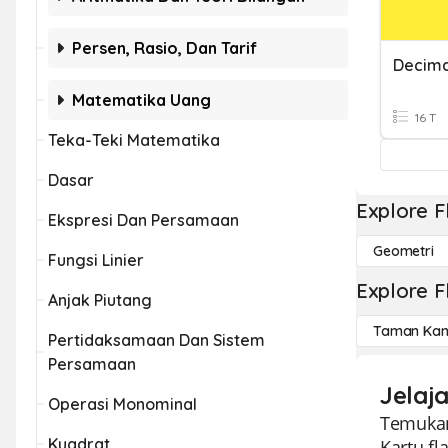
Persen, Rasio, Dan Tarif
Decima
Matematika Uang
16 T
Teka-Teki Matematika
Dasar
Explore F
Ekspresi Dan Persamaan
Geometri
Fungsi Linier
Explore F
Anjak Piutang
Taman Kan
Pertidaksamaan Dan Sistem
Persamaan
Jelaj
Operasi Monominal
Temukan
Kuadrat
Kartu f