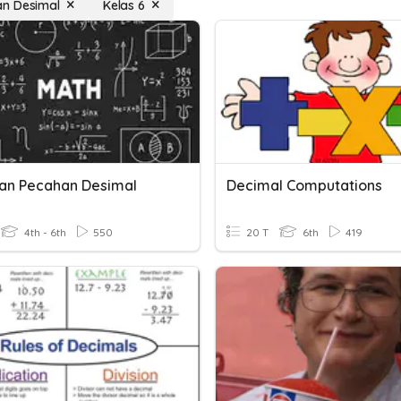
n Desimal
Kelas 6
ian Pecahan Desimal
Decimal Computations
4th - 6th
550
20 T
6th
419