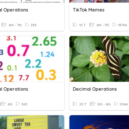
l Operations
TikTok Memes
6th - 7th
283
10 T
6th - PD
18746
l Operations
Decimal Operations
6th
363
20 T
5th - 6th
2964