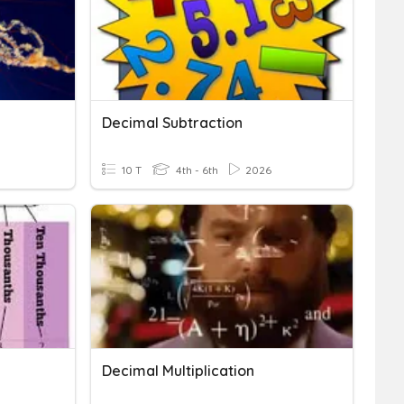
Decimal Subtraction
10 T
4th - 6th
2026
Decimal Multiplication