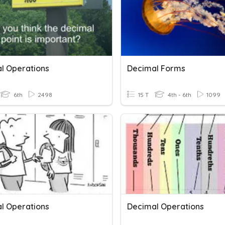
l Operations
Decimal Forms
6th
2498
15 T
4th - 6th
1099
l Operations
Decimal Operations