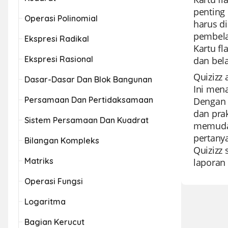
penting
Operasi Polinomial
harus d
pembela
Ekspresi Radikal
Kartu f
Ekspresi Rasional
dan bela
Quizizz
Dasar-Dasar Dan Blok Bangunan
Ini men
Persamaan Dan Pertidaksamaan
Dengan p
dan pra
Sistem Persamaan Dan Kuadrat
memudah
pertany
Bilangan Kompleks
Quizizz 
Matriks
laporan
Operasi Fungsi
Logaritma
Bagian Kerucut