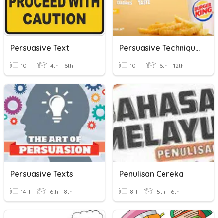
Persuasive Text
Persuasive Techniques
10 T
4th - 6th
10 T
6th - 12th
Persuasive Texts
Penulisan Cereka
14 T
6th - 8th
8 T
5th - 6th