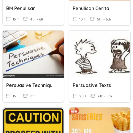
BM Penulisan
Penulisan Cerita
15 T
4th - 6th
10 T
5th - 6th
Persuasive Techniques
Persuasive Texts
15 T
6th
20 T
6th - 8th