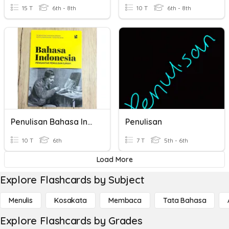
15 T
6th - 8th
10 T
6th - 8th
Penulisan Bahasa Indonesia
Penulisan
10 T
6th
7 T
5th - 6th
Load More
Explore Flashcards by Subject
Menulis
Kosakata
Membaca
Tata Bahasa
Explore Flashcards by Grades