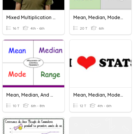
Mixed Multiplication HARD MODE
Mean, Median, Mode, & Range
16 T
4th - 6th
20 T
6th
Mean, Median, And Mode
Mean, Median, Mode, Range
10 T
6th - 8th
12 T
4th - 6th