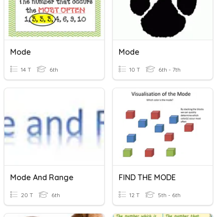
Mode
Mode
14 T
6th
10 T
6th - 7th
Mode And Range
FIND THE MODE
20 T
6th
12 T
5th - 6th