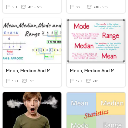
9 T
4th - 6th
22 T
6th - 9th
Mean, Median And Mode
Mean, Median And Mode
10 T
6th
12 T
6th