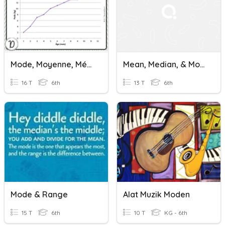
Mode, Moyenne, Médiane
Mean, Median, & Mode
16 T
6th
13 T
6th
Mode & Range
Alat Muzik Moden
15 T
6th
10 T
KG - 6th