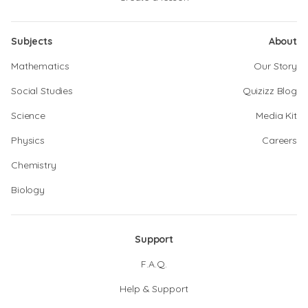
Subjects
About
Mathematics
Our Story
Social Studies
Quizizz Blog
Science
Media Kit
Physics
Careers
Chemistry
Biology
Support
F.A.Q.
Help & Support