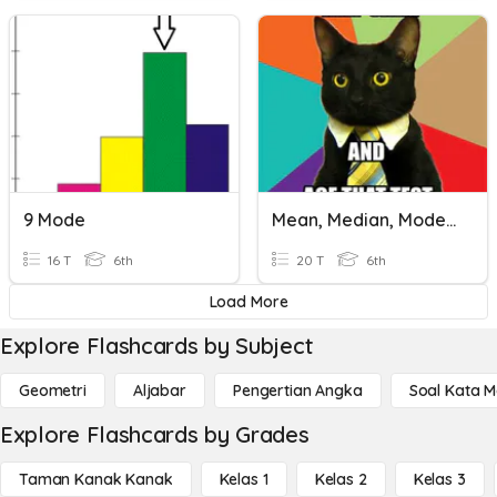
9 Mode
Mean, Median, Mode And Range
16 T
6th
20 T
6th
Load More
Explore Flashcards by Subject
Geometri
Aljabar
Pengertian Angka
Soal Kata 
Explore Flashcards by Grades
Taman Kanak Kanak
Kelas 1
Kelas 2
Kelas 3