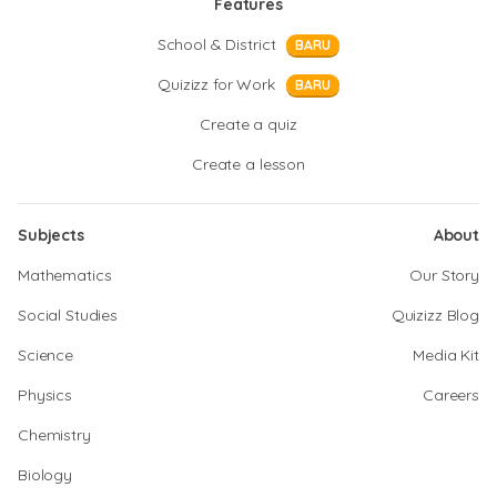
Features
School & District
BARU
Quizizz for Work
BARU
Create a quiz
Create a lesson
Subjects
About
Mathematics
Our Story
Social Studies
Quizizz Blog
Science
Media Kit
Physics
Careers
Chemistry
Biology