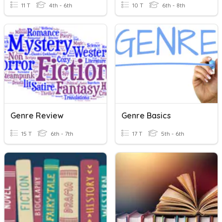
11 T
4th - 6th
10 T
6th - 8th
Genre Review
Genre Basics
15 T
6th - 7th
17 T
5th - 6th