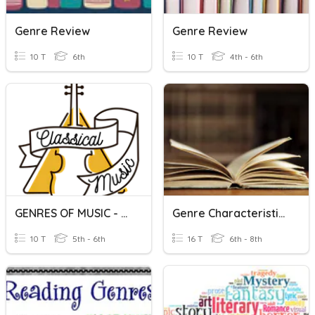
Genre Review
Genre Review
10 T
6th
10 T
4th - 6th
GENRES OF MUSIC - CLASSICAL GENRE
Genre Characteristics
10 T
5th - 6th
16 T
6th - 8th