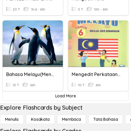
20 T
3rd - 6th
5 T
5th - 6th
Bahasa Melayu(Mengedit Dan Memurnikan Teks)
Mengedit Perkataan - BM Tahun 6 (Unit 15)
10 T
6th
10 T
6th
Load More
Explore Flashcards by Subject
Menulis
Kosakata
Membaca
Tata Bahasa
Explore Flashcards by Grades