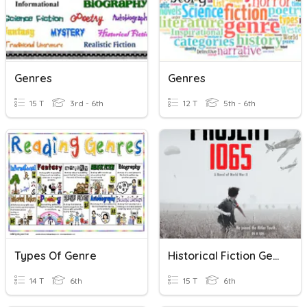
Genres
Genres
15 T
3rd - 6th
12 T
5th - 6th
Types Of Genre
Historical Fiction Genre
14 T
6th
15 T
6th