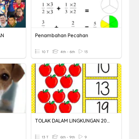
AN
Penambahan Pecahan
10 T
4th - 6th
13
TOLAK DALAM LINGKUNGAN 20 : KSSRPK TAHUN 2
13 T
6th - 9th
9