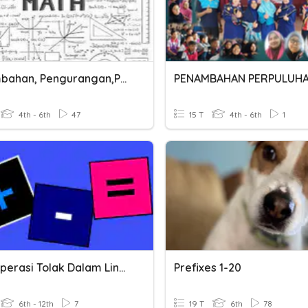
Pertambahan, Pengurangan,perkalian,pembagian
PENAMBAHAN PERPULUH
4th - 6th
47
15 T
4th - 6th
1
PPKI- Operasi Tolak Dalam Lingkungan 20
Prefixes 1-20
6th - 12th
7
19 T
6th
78