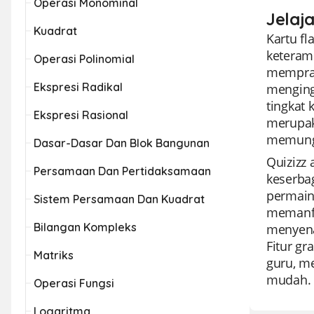
Operasi Monominal
Jelaj
Kuadrat
Kartu fl
keteram
Operasi Polinomial
memprak
Ekspresi Radikal
menging
tingkat
Ekspresi Rasional
merupak
memungk
Dasar-Dasar Dan Blok Bangunan
Quizizz
Persamaan Dan Pertidaksamaan
keserba
permain
Sistem Persamaan Dan Kuadrat
memanfaa
Bilangan Kompleks
menyena
Fitur gr
Matriks
guru, m
mudah.
Operasi Fungsi
Logaritma