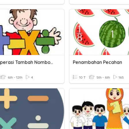
PPKI- Operasi Tambah Nombor Dalam Lingkungan 20
Penambahan Pecahan
6th - 12th
4
10 T
5th - 6th
165