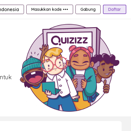
ndonesia
Masukkan kode •••
Gabung
Daftar
untuk