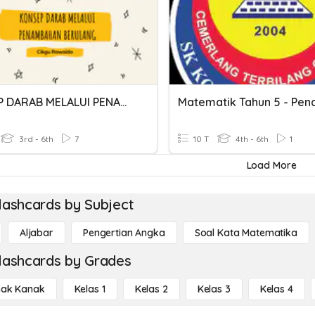
KONSEP DARAB MELALUI PENAMBAHAN BERULANG
3rd - 6th
7
10 T
4th - 6th
1
Load More
lashcards by Subject
Aljabar
Pengertian Angka
Soal Kata Matematika
lashcards by Grades
ak Kanak
Kelas 1
Kelas 2
Kelas 3
Kelas 4