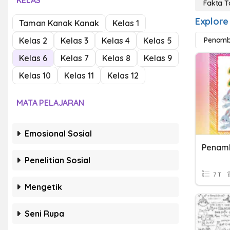
KELAS
Fakta 
Explore
Taman Kanak Kanak
Kelas 1
Kelas 2
Kelas 3
Kelas 4
Kelas 5
Penamb
Kelas 6
Kelas 7
Kelas 8
Kelas 9
Kelas 10
Kelas 11
Kelas 12
MATA PELAJARAN
Emosional Sosial
Penelitian Sosial
7 T
Mengetik
Seni Rupa