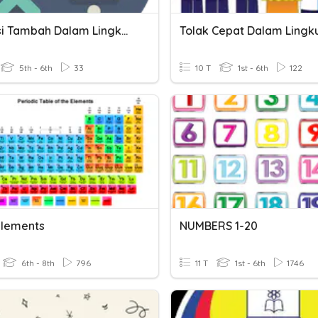
Operasi Tambah Dalam Lingkungan 20
5th - 6th
33
10 T
1st - 6th
122
 Elements
NUMBERS 1-20
6th - 8th
796
11 T
1st - 6th
1746