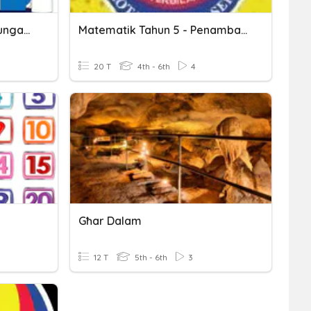
Tolak Cepat Dalam Lingkungan 20
Matematik Tahun 5 - Penambahan Jisim
20 T
4th - 6th
4
Għar Dalam
12 T
5th - 6th
3