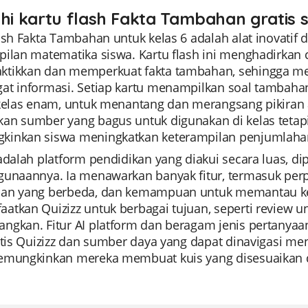
ahi kartu flash Fakta Tambahan gratis 
ash Fakta Tambahan untuk kelas 6 adalah alat inovatif
pilan matematika siswa. Kartu flash ini menghadirka
tikkan dan memperkuat fakta tambahan, sehingga 
at informasi. Setiap kartu menampilkan soal tambahan
 kelas enam, untuk menantang dan merangsang pikiran a
an sumber yang bagus untuk digunakan di kelas tetapi 
inkan siswa meningkatkan keterampilan penjumlahan 
 adalah platform pendidikan yang diakui secara luas,
gunaannya. Ia menawarkan banyak fitur, termasuk per
an yang berbeda, dan kemampuan untuk memantau kem
tkan Quizizz untuk berbagai tujuan, seperti review uni
ngkan. Fitur AI platform dan beragam jenis pertanya
atis Quizizz dan sumber daya yang dapat dinavigasi men
emungkinkan mereka membuat kuis yang disesuaikan