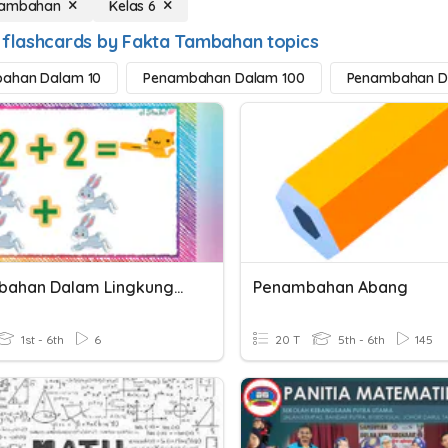
Tambahan
Kelas 6
 flashcards by Fakta Tambahan topics
ahan Dalam 10
Penambahan Dalam 100
Penambahan D
Penambahan Dalam Lingkungan 20
Penambahan Abang
1st - 6th
6
20 T
5th - 6th
145