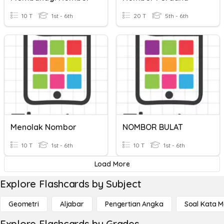
10 T
1st - 6th
20 T
5th - 6th
Menolak Nombor
NOMBOR BULAT
10 T
1st - 6th
10 T
1st - 6th
Load More
Explore Flashcards by Subject
Geometri
Aljabar
Pengertian Angka
Soal Kata 
Explore Flashcards by Grades