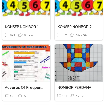
KONSEP NOMBOR 1
KONSEP NOMBOR 2
10 T
5th - 6th
11 T
5th - 6th
Adverbs Of Frequency-Expressions Of Obligation/General Obligatio
NOMBOR PERDANA
13 T
6th
15 T
1st - 6th