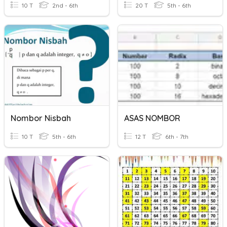
10 T
2nd - 6th
20 T
5th - 6th
Nombor Nisbah
ASAS NOMBOR
10 T
5th - 6th
12 T
6th - 7th