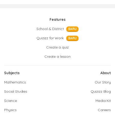
Features
School & District
BARU
Quizizz for Work
BARU
Create a quiz
Create a lesson
Subjects
About
Mathematics
Our Story
Social Studies
Quizizz Blog
Science
Media Kit
Physics
Careers