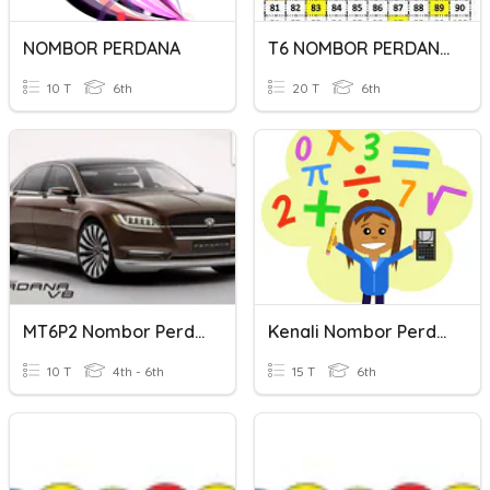
NOMBOR PERDANA
T6 NOMBOR PERDANA
10 T
6th
20 T
6th
MT6P2 Nombor Perdana
Kenali Nombor Perdana
10 T
4th - 6th
15 T
6th