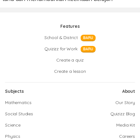
Features
School & District
BARU
Quizizz for Work
BARU
Create a quiz
Create a lesson
Subjects
About
Mathematics
Our Story
Social Studies
Quizizz Blog
Science
Media Kit
Physics
Careers