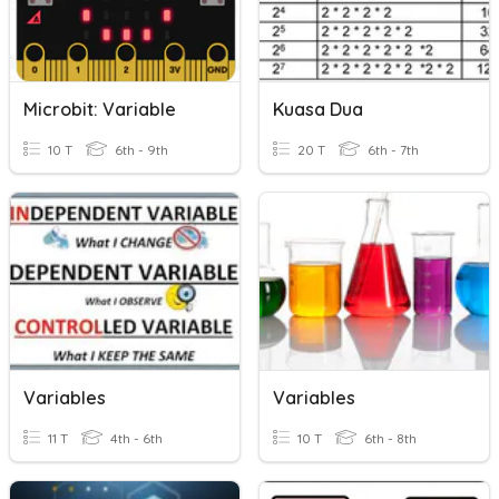
Microbit: Variable
Kuasa Dua
10 T
6th - 9th
20 T
6th - 7th
Variables
Variables
11 T
4th - 6th
10 T
6th - 8th