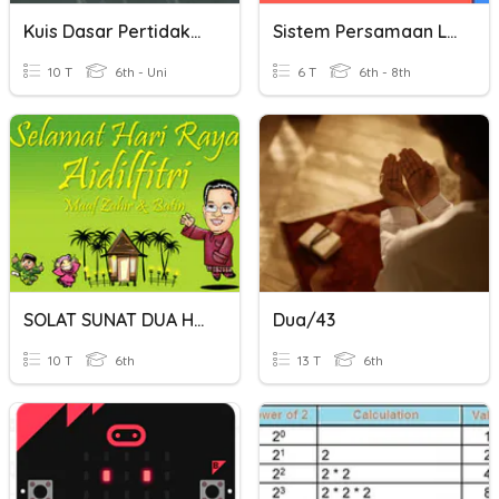
Kuis Dasar Pertidaksamaan
Sistem Persamaan Linier Dua Variabel
10 T
6th - Uni
6 T
6th - 8th
SOLAT SUNAT DUA HARI RAYA
Dua/43
10 T
6th
13 T
6th