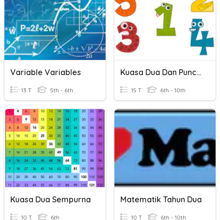
Variable Variables
Kuasa Dua Dan Punca Kuasa Dua
13 T
5th - 6th
15 T
6th - 10th
Kuasa Dua Sempurna
Matematik Tahun Dua
10 T
6th
10 T
6th - 10th