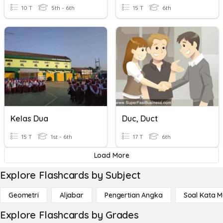
10 T
5th - 6th
15 T
6th
Kelas Dua
Duc, Duct
15 T
1st - 6th
17 T
6th
Load More
Explore Flashcards by Subject
Geometri
Aljabar
Pengertian Angka
Soal Kata 
Explore Flashcards by Grades