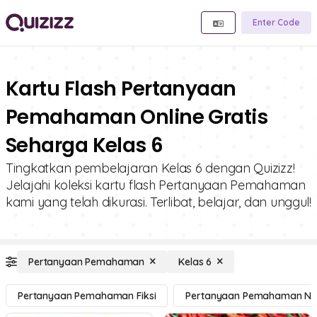
Enter Code
Kartu Flash Pertanyaan
Pemahaman Online Gratis
Seharga Kelas 6
Tingkatkan pembelajaran Kelas 6 dengan Quizizz!
Jelajahi koleksi kartu flash Pertanyaan Pemahaman
kami yang telah dikurasi. Terlibat, belajar, dan unggul!
Pertanyaan Pemahaman
Kelas 6
Pertanyaan Pemahaman Fiksi
Pertanyaan Pemahaman Non