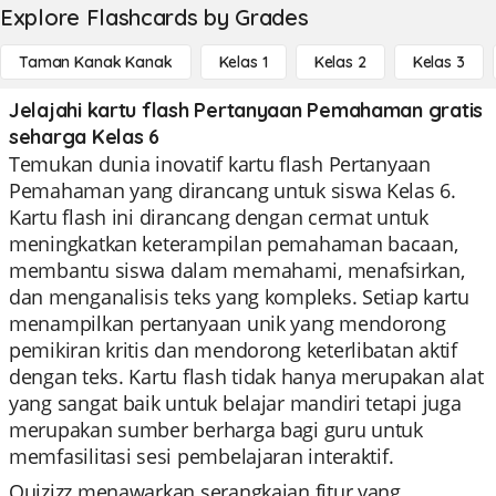
Explore Flashcards by Grades
Taman Kanak Kanak
Kelas 1
Kelas 2
Kelas 3
Jelajahi kartu flash Pertanyaan Pemahaman gratis
seharga Kelas 6
Temukan dunia inovatif kartu flash Pertanyaan
Pemahaman yang dirancang untuk siswa Kelas 6.
Kartu flash ini dirancang dengan cermat untuk
meningkatkan keterampilan pemahaman bacaan,
membantu siswa dalam memahami, menafsirkan,
dan menganalisis teks yang kompleks. Setiap kartu
menampilkan pertanyaan unik yang mendorong
pemikiran kritis dan mendorong keterlibatan aktif
dengan teks. Kartu flash tidak hanya merupakan alat
yang sangat baik untuk belajar mandiri tetapi juga
merupakan sumber berharga bagi guru untuk
memfasilitasi sesi pembelajaran interaktif.
Quizizz menawarkan serangkaian fitur yang