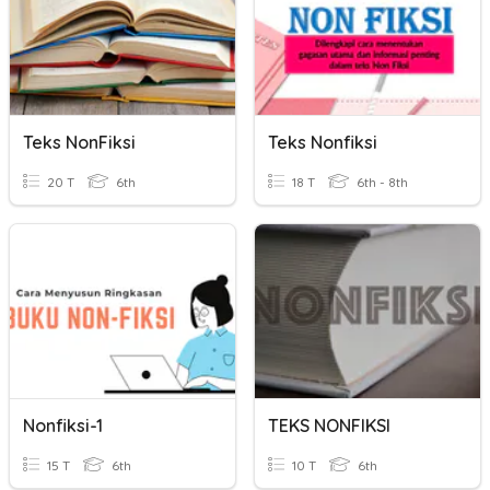
Teks NonFiksi
Teks Nonfiksi
20 T
6th
18 T
6th - 8th
Nonfiksi-1
TEKS NONFIKSI
15 T
6th
10 T
6th