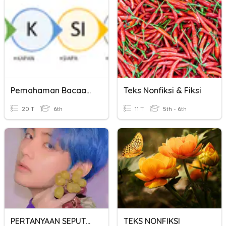
Pemahaman Bacaan Tentang Teks Nonfiksi
Teks Nonfiksi & Fiksi
20 T
6th
11 T
5th - 6th
PERTANYAAN SEPUTAR K-POP
TEKS NONFIKSI