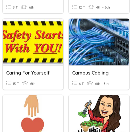
8 T
6th
12 T
4th - 6th
Caring For Yourself
Campus Cabling
15 T
6th
6 T
6th - 8th