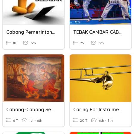
Cabang Pemerintahan
TEBAK GAMBAR CABANG OLAHRAGA
18 T
6th
25 T
6th
Cabang-Cabang Seni Rupa
Caring For Instruments
6 T
1st - 6th
20 T
6th - 8th