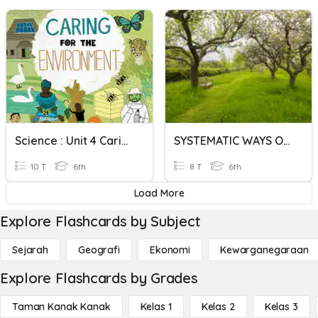
Science : Unit 4 Caring For The Environment
SYSTEMATIC WAYS OF CARING ORCHARD
10 T
6th
8 T
6th
Load More
Explore Flashcards by Subject
Sejarah
Geografi
Ekonomi
Kewarganegaraan
Explore Flashcards by Grades
Taman Kanak Kanak
Kelas 1
Kelas 2
Kelas 3