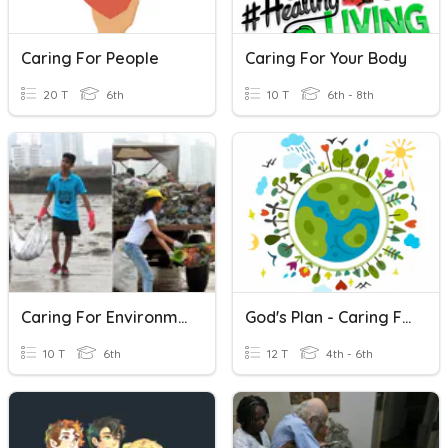
Caring For People
Caring For Your Body
20 T
6th
10 T
6th - 8th
Caring For Environment (Part 2)
God's Plan - Caring For Creation
10 T
6th
12 T
4th - 6th