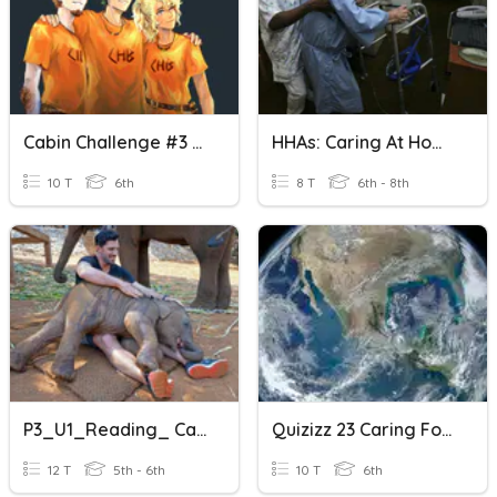
Cabin Challenge #3 🟠
HHAs: Caring At Home
10 T
6th
8 T
6th - 8th
P3_U1_Reading_ Caring For Baby Elephants
Quizizz 23 Caring For The Earth
12 T
5th - 6th
10 T
6th