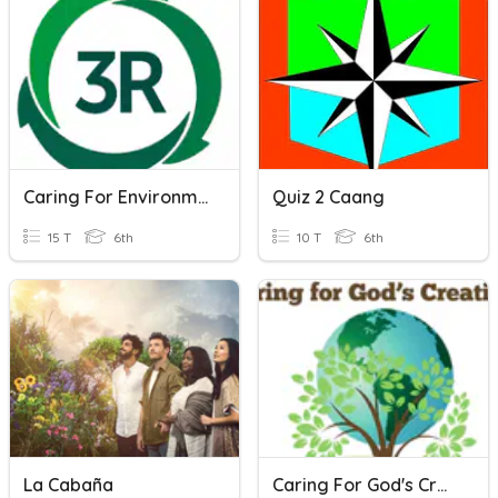
Caring For Environment (Part 1)
Quiz 2 Caang
15 T
6th
10 T
6th
La Cabaña
Caring For God's Creation