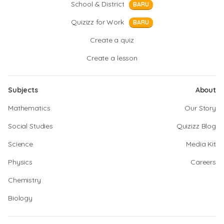
School & District
BARU
Quizizz for Work
BARU
Create a quiz
Create a lesson
Subjects
About
Mathematics
Our Story
Social Studies
Quizizz Blog
Science
Media Kit
Physics
Careers
Chemistry
Biology