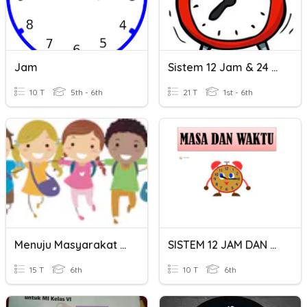
Jam
Sistem 12 Jam & 24 Jam
10 T
5th - 6th
21 T
1st - 6th
Menuju Masyarakat Sejahtera
SISTEM 12 JAM DAN SISTEM 24 JAM
15 T
6th
10 T
6th