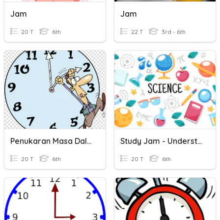
Jam
Jam
20 T
6th
22 T
3rd - 6th
Penukaran Masa Dalam Sistem 24 Jam Dan 12 Jam
Study Jam - Understanding Science
20 T
6th
20 T
6th