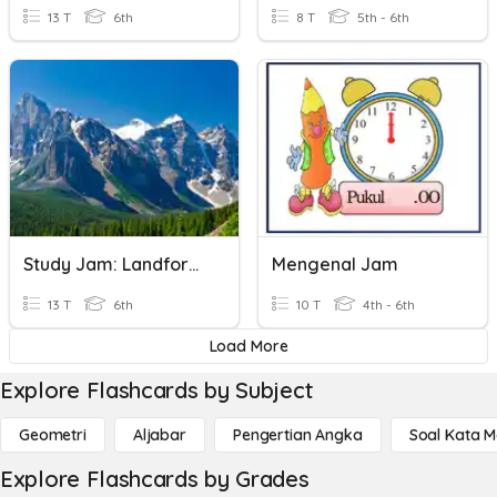
13 T
6th
8 T
5th - 6th
Study Jam: Landforms & Plate Boundaries
Mengenal Jam
13 T
6th
10 T
4th - 6th
Load More
Explore Flashcards by Subject
Geometri
Aljabar
Pengertian Angka
Soal Kata 
Explore Flashcards by Grades