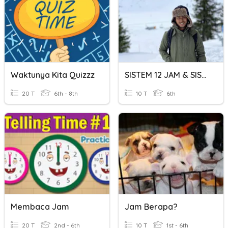
Waktunya Kita Quizzz
SISTEM 12 JAM & SISTEM 24 JAM
20 T
6th - 8th
10 T
6th
Membaca Jam
Jam Berapa?
20 T
2nd - 6th
10 T
1st - 6th