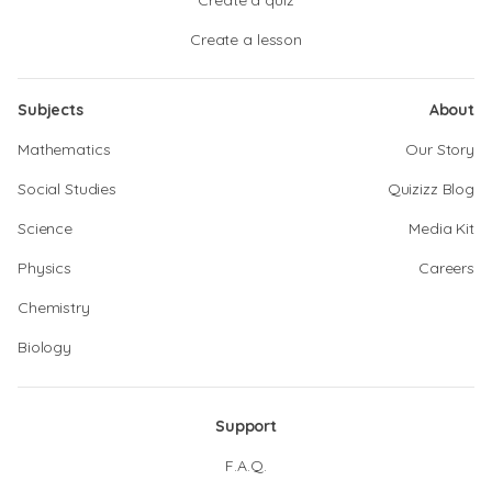
Create a quiz
Create a lesson
Subjects
About
Mathematics
Our Story
Social Studies
Quizizz Blog
Science
Media Kit
Physics
Careers
Chemistry
Biology
Support
F.A.Q.