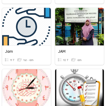
Jam
JAM
11 T
1st - 6th
10 T
6th