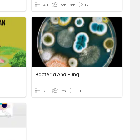
14 T
6th - 8th
13
Bacteria And Fungi
17 T
6th
881