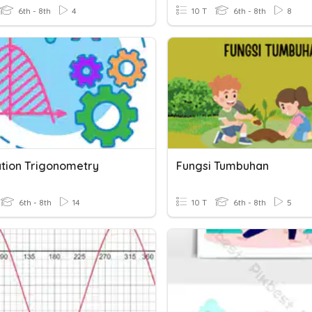
6th - 8th
4
10 T
6th - 8th
8
ation Trigonometry
Fungsi Tumbuhan
6th - 8th
14
10 T
6th - 8th
5