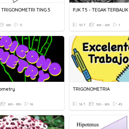
 TRIGONOMETRI TING.5
PJK T5 - TEGAK TERBALIK
6th
0
10 T
4th - 6th
1
ometry
TRIGONOMETRIA
6th - 8th
16
16 T
5th - 6th
45