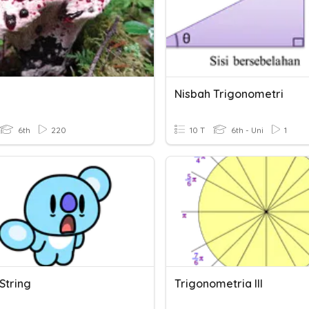
Nisbah Trigonometri
6th
220
10 T
6th - Uni
1
String
Trigonometria III