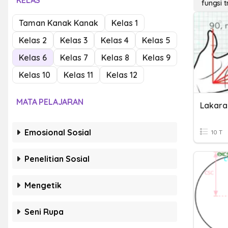
KELAS
fungsi t
Taman Kanak Kanak
Kelas 1
Kelas 2
Kelas 3
Kelas 4
Kelas 5
Kelas 6
Kelas 7
Kelas 8
Kelas 9
Kelas 10
Kelas 11
Kelas 12
MATA PELAJARAN
Emosional Sosial
10 T
Penelitian Sosial
Mengetik
Seni Rupa