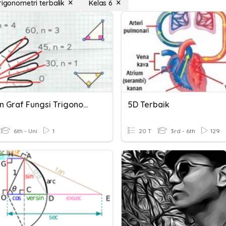
rigonometri terbalik
Kelas 6
Lakaran Graf Fungsi Trigonometri
5D Terbaik
6th - Uni
1
20 T
3rd - 6th
129