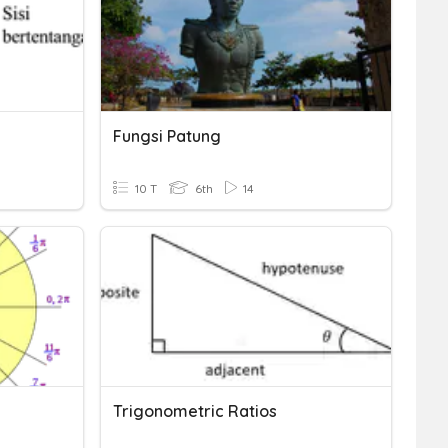
Fungsi Patung
10 T
6th
14
Trigonometric Ratios