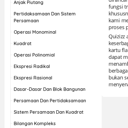
Anjak Piutang
fungsi t
khususny
Pertidaksamaan Dan Sistem
kami me
Persamaan
proses 
Operasi Monominal
Quizizz 
keserba
Kuadrat
kartu f
Operasi Polinomial
dapat m
menamba
Ekspresi Radikal
berbaga
bukan s
Ekspresi Rasional
menyen
Dasar-Dasar Dan Blok Bangunan
Persamaan Dan Pertidaksamaan
Sistem Persamaan Dan Kuadrat
Bilangan Kompleks