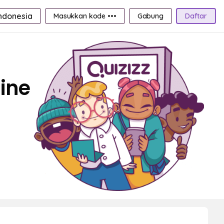
ndonesia
Masukkan kode •••
Gabung
Daftar
line