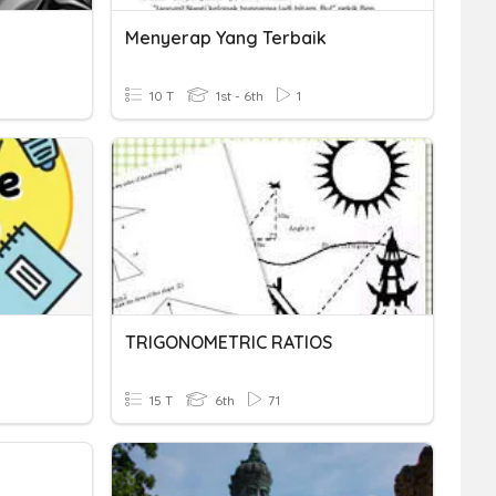
Menyerap Yang Terbaik
10 T
1st - 6th
1
TRIGONOMETRIC RATIOS
15 T
6th
71