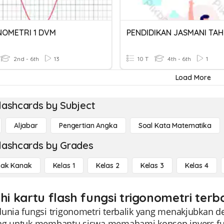
NOMETRI 1 DVM
2nd - 6th
13
10 T
4th - 6th
1
Load More
lashcards by Subject
Aljabar
Pengertian Angka
Soal Kata Matematika
lashcards by Grades
ak Kanak
Kelas 1
Kelas 2
Kelas 3
Kelas 4
hi kartu flash fungsi trigonometri terb
unia fungsi trigonometri terbalik yang menakjubkan den
ng untuk membantu siswa memahami konsep invers fungs