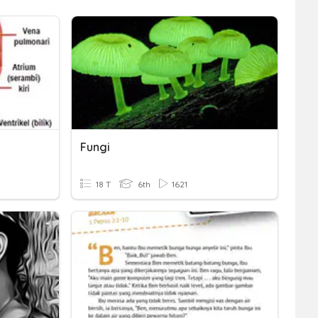
Fungi
18 T
6th
1621