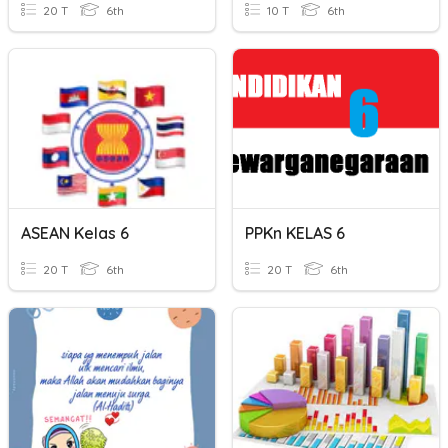
20 T
6th
10 T
6th
ASEAN Kelas 6
PPKn KELAS 6
20 T
6th
20 T
6th