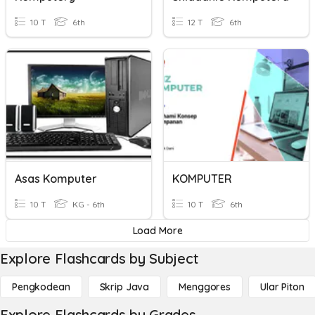
10 T
6th
12 T
6th
Asas Komputer
KOMPUTER
10 T
KG - 6th
10 T
6th
Load More
Explore Flashcards by Subject
Pengkodean
Skrip Java
Menggores
Ular Piton
Explore Flashcards by Grades