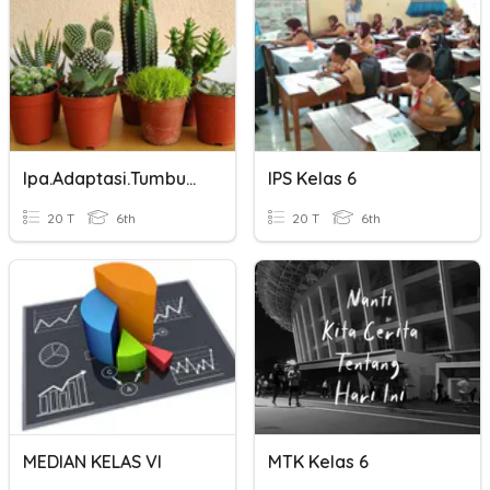
Ipa.adaptasi.tumbuhan,kelas6
IPS Kelas 6
20 T
6th
20 T
6th
MEDIAN KELAS VI
MTK Kelas 6