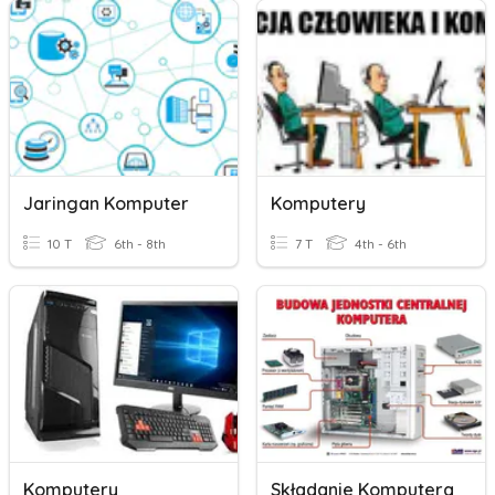
Jaringan Komputer
Komputery
10 T
6th - 8th
7 T
4th - 6th
Komputery
Składanie Komputera