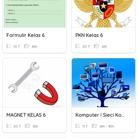
Formulir Kelas 6
PKN Kelas 6
10 T
6th
20 T
6th
MAGNET KELAS 6
Komputer I Sieci Komputerowe
20 T
6th
11 T
6th - 8th