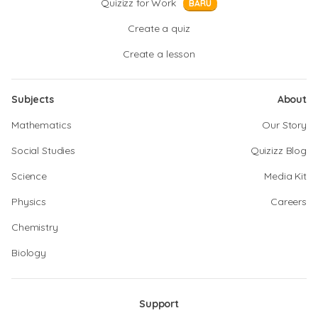
Quizizz for Work
BARU
Create a quiz
Create a lesson
Subjects
About
Mathematics
Our Story
Social Studies
Quizizz Blog
Science
Media Kit
Physics
Careers
Chemistry
Biology
Support