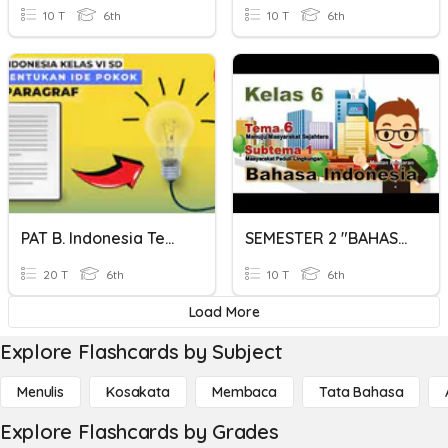
10 T
6th
10 T
6th
PAT B. Indonesia Tema 6 Kelas 6 KD 3.7_3.8
SEMESTER 2 "BAHASA INDONESIA" TEMA 6 SUBTEMA 1 KELAS 6
20 T
6th
10 T
6th
Load More
Explore Flashcards by Subject
Menulis
Kosakata
Membaca
Tata Bahasa
Explore Flashcards by Grades