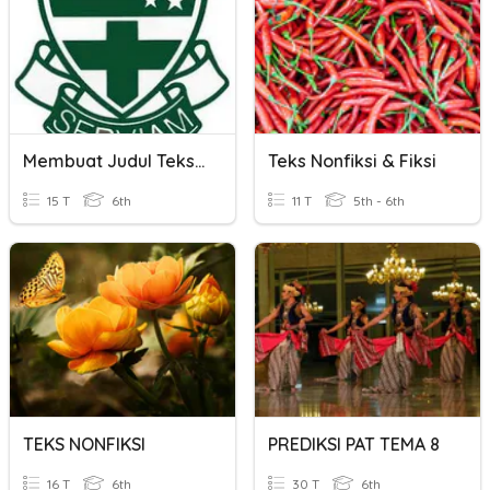
Membuat Judul Teks Nonfiksi
Teks Nonfiksi & Fiksi
15 T
6th
11 T
5th - 6th
TEKS NONFIKSI
PREDIKSI PAT TEMA 8
16 T
6th
30 T
6th