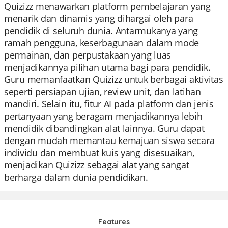
Quizizz menawarkan platform pembelajaran yang
menarik dan dinamis yang dihargai oleh para
pendidik di seluruh dunia. Antarmukanya yang
ramah pengguna, keserbagunaan dalam mode
permainan, dan perpustakaan yang luas
menjadikannya pilihan utama bagi para pendidik.
Guru memanfaatkan Quizizz untuk berbagai aktivitas
seperti persiapan ujian, review unit, dan latihan
mandiri. Selain itu, fitur AI pada platform dan jenis
pertanyaan yang beragam menjadikannya lebih
mendidik dibandingkan alat lainnya. Guru dapat
dengan mudah memantau kemajuan siswa secara
individu dan membuat kuis yang disesuaikan,
menjadikan Quizizz sebagai alat yang sangat
berharga dalam dunia pendidikan.
Features