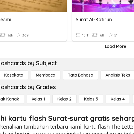
Resmi
Surat Al-Kafirun
6th
369
15 T
6th
51
Load More
lashcards by Subject
Kosakata
Membaca
Tata Bahasa
Analisis Teks
lashcards by Grades
ak Kanak
Kelas 1
Kelas 2
Kelas 3
Kelas 4
hi kartu flash Surat-surat gratis sehar
nalkan tambahan terbaru kami, kartu flash The Letter
ash ini bertujuan untuk meningkatkan pengalaman belaj