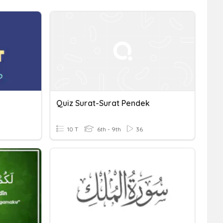
Quiz Surat-Surat Pendek
10 T
6th - 9th
36