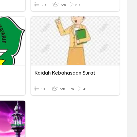
20 T
6th
80
Kaidah Kebahasaan Surat
10 T
6th - 8th
45