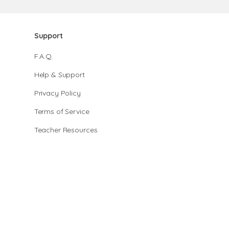
Support
F.A.Q.
Help & Support
Privacy Policy
Terms of Service
Teacher Resources