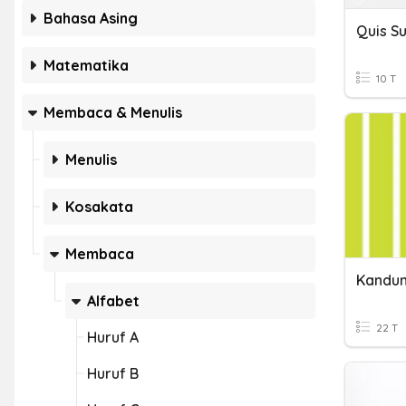
Bahasa Asing
Quis S
Matematika
10 T
Membaca & Menulis
Menulis
Kosakata
Membaca
Kandun
Alfabet
22 T
Huruf A
Huruf B