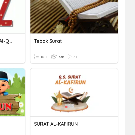
Surat Al-Waqi'ah & Surat Al-Qalam
Tebak Surat
10 T
6th
37
SURAT AL-KAFIRUN