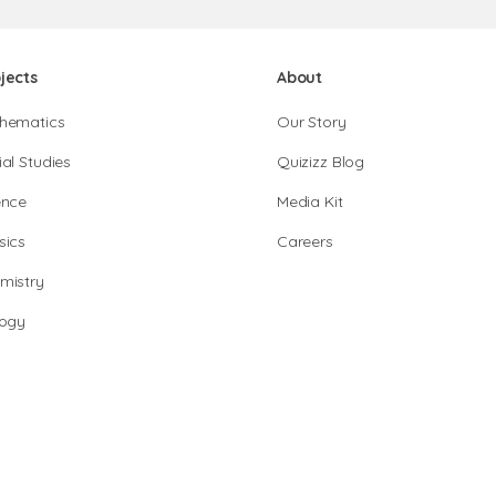
jects
About
hematics
Our Story
al Studies
Quizizz Blog
ence
Media Kit
sics
Careers
mistry
logy