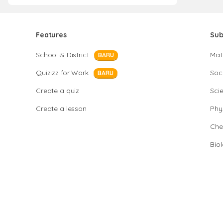
Features
Sub
School & District
Mat
BARU
Quizizz for Work
Soci
BARU
Create a quiz
Sci
Create a lesson
Phy
Che
Bio