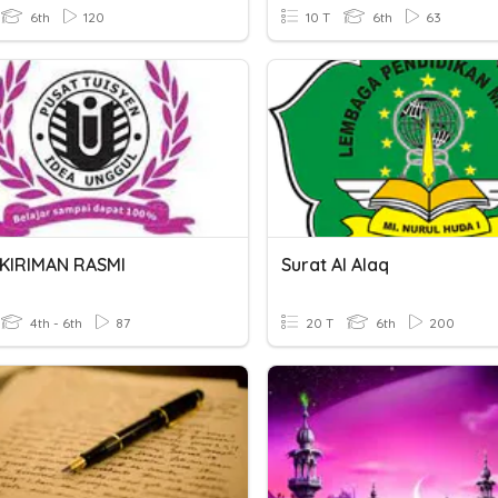
6th
120
10 T
6th
63
KIRIMAN RASMI
Surat Al Alaq
4th - 6th
87
20 T
6th
200