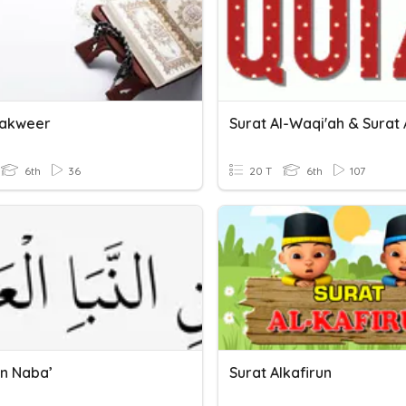
Takweer
6th
36
20 T
6th
107
An Naba’
Surat Alkafirun