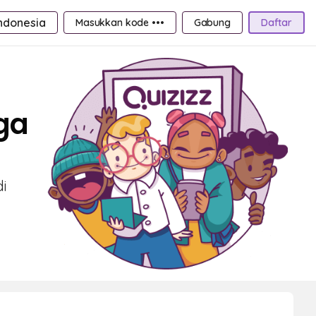
ndonesia
Masukkan kode •••
Gabung
Daftar
rga
di