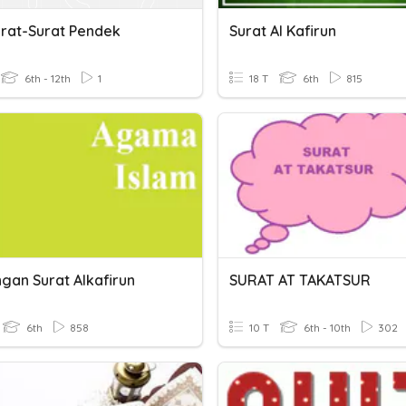
urat-Surat Pendek
Surat Al Kafirun
6th - 12th
1
18 T
6th
815
gan Surat Alkafirun
SURAT AT TAKATSUR
6th
858
10 T
6th - 10th
302