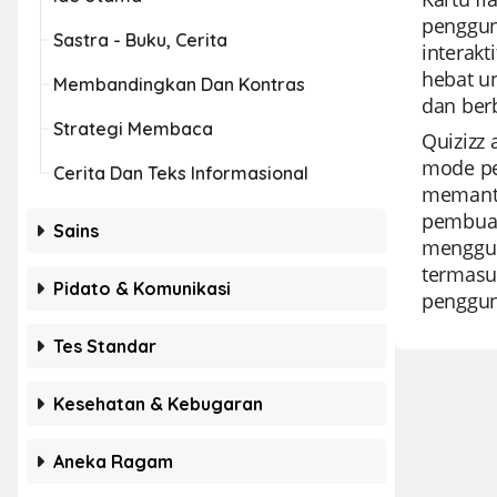
penggun
Sastra - Buku, Cerita
interak
hebat u
Membandingkan Dan Kontras
dan ber
Strategi Membaca
Quizizz 
mode pe
Cerita Dan Teks Informasional
memanta
pembuat
Sains
mengguna
termasu
Pidato & Komunikasi
penggun
Tes Standar
Kesehatan & Kebugaran
Aneka Ragam