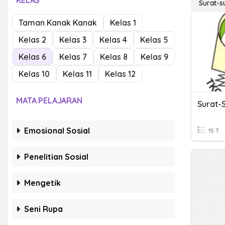
KELAS
Surat-s
Taman Kanak Kanak
Kelas 1
Kelas 2
Kelas 3
Kelas 4
Kelas 5
Kelas 6
Kelas 7
Kelas 8
Kelas 9
Kelas 10
Kelas 11
Kelas 12
MATA PELAJARAN
Surat-
Emosional Sosial
15 T
Penelitian Sosial
Mengetik
Seni Rupa