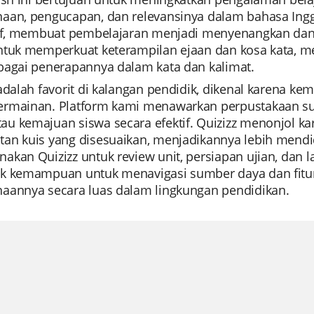
aan, pengucapan, dan relevansinya dalam bahasa Inggri
tif, membuat pembelajaran menjadi menyenangkan dan
ntuk memperkuat keterampilan ejaan dan kosa kata, m
bagai penerapannya dalam kata dan kalimat.
adalah favorit di kalangan pendidik, dikenal karena k
rmainan. Platform kami menawarkan perpustakaan s
u kemajuan siswa secara efektif. Quizizz menonjol ka
an kuis yang disesuaikan, menjadikannya lebih mendidi
kan Quizizz untuk review unit, persiapan ujian, dan lati
k kemampuan untuk menavigasi sumber daya dan fitur 
aannya secara luas dalam lingkungan pendidikan.