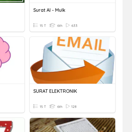
Surat Al - Mulk
15 T
6th
633
SURAT ELEKTRONIK
15 T
6th
128