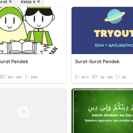
urat
Kelas 6
Surat Pendek
Surat-Surat Pendek
5th - 6th
296
44 T
1st - 6th
60