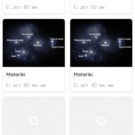
25 T
6th
25 T
6th
Matariki
Matariki
20 T
5th - 6th
20 T
5th - 6th