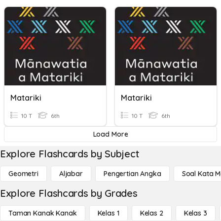
Matariki
Matariki
10 T
6th
10 T
6th
Load More
Explore Flashcards by Subject
Geometri
Aljabar
Pengertian Angka
Soal Kata 
Explore Flashcards by Grades
Taman Kanak Kanak
Kelas 1
Kelas 2
Kelas 3