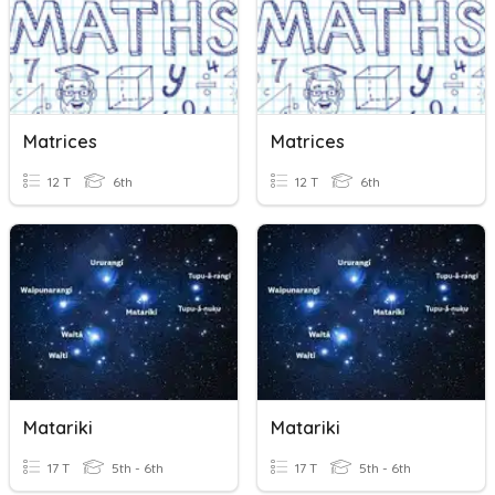
Matrices
Matrices
12 T
6th
12 T
6th
Matariki
Matariki
17 T
5th - 6th
17 T
5th - 6th