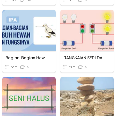
15 T
6th
10 T
6th
Bagian-Bagian Hewan Dan Fungsinya
RANGKAIAN SERI DAN PARALEL
10 T
6th
19 T
6th