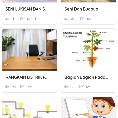
SENI LUKISAN DAN SENI CATAN
Seni Dan Budaya
14 T
6th - 8th
20 T
6th
RANGKAIN LISTRIK PARALEL DAN SERI
Bagian Bagian Pada Tumbuhan
17 T
6th
15 T
6th