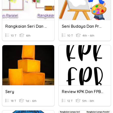
Rangkaian Seri Dan Prarel
Seni Budaya Dan Prakarya
10 T
6th
10 T
4th - 6th
Sery
Review KPK Dan FPB Model Barisan
18 T
1st - 6th
12 T
5th - 6th