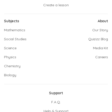
Create a lesson
Subjects
About
Mathematics
Our Story
Social Studies
Quizizz Blog
Science
Media Kit
Physics
Careers
Chemistry
Biology
Support
F.A.Q.
Help & Support