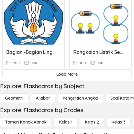
Bagian -bagian Lingkaran Kelas 6
Rangkaian Listrik Seri Dan Pararel
20 T
6th
10 T
6th
Load More
Explore Flashcards by Subject
Geometri
Aljabar
Pengertian Angka
Soal Kata 
Explore Flashcards by Grades
Taman Kanak Kanak
Kelas 1
Kelas 2
Kelas 3