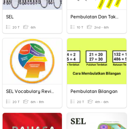
SEL
Pembulatan Dan Taksiran
20 T
6th
10 T
2nd - 6th
SEL Vocabulary Review- ITMS
Pembulatan Bilangan
20 T
6th - 8th
20 T
4th - 6th