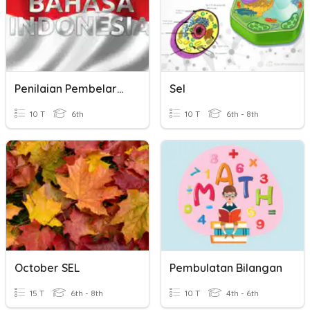
Penilaian Pembelaran B.Indonesia
Sel
10 T
6th
10 T
6th - 8th
October SEL
Pembulatan Bilangan
15 T
6th - 8th
10 T
4th - 6th