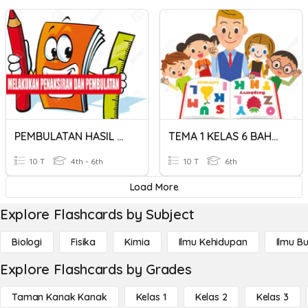
PEMBULATAN HASIL PENGUKURAN
TEMA 1 KELAS 6 BAHASA INDONESIA KD 3.1
10 T
4th - 6th
10 T
6th
Load More
Explore Flashcards by Subject
Biologi
Fisika
Kimia
Ilmu Kehidupan
Ilmu B
Explore Flashcards by Grades
Taman Kanak Kanak
Kelas 1
Kelas 2
Kelas 3