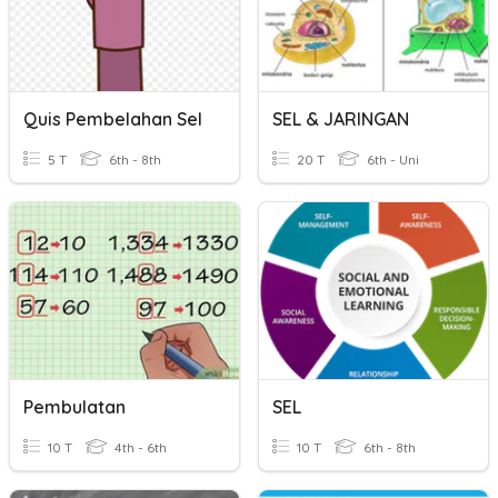
Quis Pembelahan Sel
SEL & JARINGAN
5 T
6th - 8th
20 T
6th - Uni
Pembulatan
SEL
10 T
4th - 6th
10 T
6th - 8th