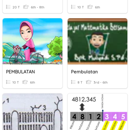
20 T
6th - 8th
10 T
6th
PEMBULATAN
Pembulatan
10 T
6th
8 T
3rd - 6th