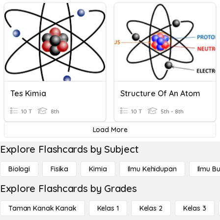
Tes Kimia
Structure Of An Atom
10 T
8th
10 T
5th - 8th
Load More
Explore Flashcards by Subject
Biologi
Fisika
Kimia
Ilmu Kehidupan
Ilmu B
Explore Flashcards by Grades
Taman Kanak Kanak
Kelas 1
Kelas 2
Kelas 3