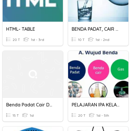
HTML- TABLE
BENDA PADAT, CAIR DAN GAS
20 T
1st - 3rd
10 T
1st - 2nd
Benda Padat Cair Dan Gas
PELAJARAN IPA KELAS 5 TENTANG WUJUD BENDA PADAT, CAIR & GAS
15 T
1st
20 T
1st - 5th