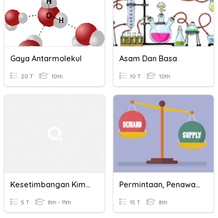
Gaya Antarmolekul
Asam Dan Basa
20 T
10th
10 T
10th
Kesetimbangan Kimia
Permintaan, Penawaran Dan Keseimbangan Harga
5 T
8th - 11th
15 T
8th