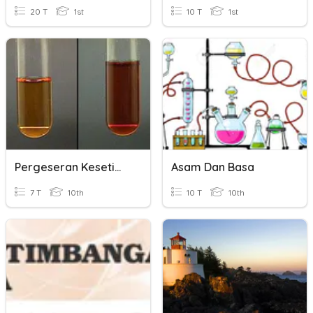
20 T
1st
10 T
1st
Pergeseran Kesetimbangan Kimia
Asam Dan Basa
7 T
10th
10 T
10th