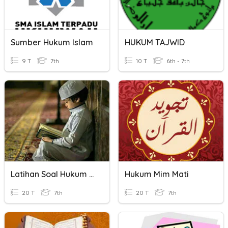
Sumber Hukum Islam
HUKUM TAJWID
9 T
7th
10 T
6th - 7th
Latihan Soal Hukum Mim Sukun
Hukum Mim Mati
20 T
7th
20 T
7th