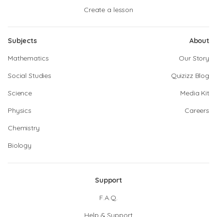
Create a lesson
Subjects
About
Mathematics
Our Story
Social Studies
Quizizz Blog
Science
Media Kit
Physics
Careers
Chemistry
Biology
Support
F.A.Q.
Help & Support