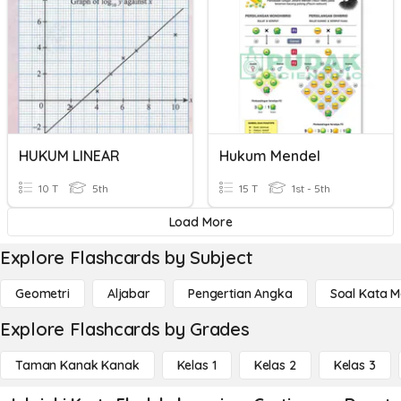
HUKUM LINEAR
Hukum Mendel
10 T
5th
15 T
1st - 5th
Load More
Explore Flashcards by Subject
Geometri
Aljabar
Pengertian Angka
Soal Kata 
Explore Flashcards by Grades
Taman Kanak Kanak
Kelas 1
Kelas 2
Kelas 3