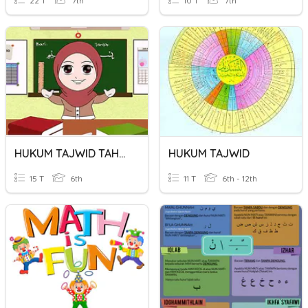
22 T
7th
10 T
7th
HUKUM TAJWID TAHUN 6
HUKUM TAJWID
15 T
6th
11 T
6th - 12th