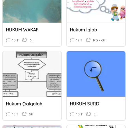
HUKUM WAKAF
Hukum Iqlab
10 T
6th
12 T
KG - 6th
Hukum Qalqalah
HUKUM SURD
15 T
5th
10 T
5th