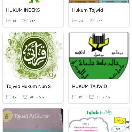
HUKUM INDEKS
Hukum Tajwid
18 T
6th
20 T
6th
Tajwid Hukum Nun Sukun
HUKUM TAJWID
15 T
4th - 6th
10 T
6th - 7th