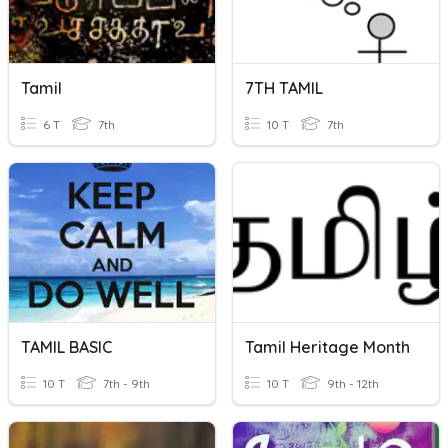
Tamil
7TH TAMIL
6 T
7th
10 T
7th
TAMIL BASIC
Tamil Heritage Month
10 T
7th - 9th
10 T
9th - 12th