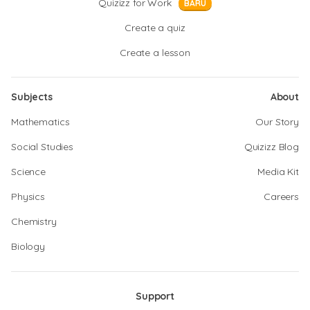
Quizizz for Work
BARU
Create a quiz
Create a lesson
Subjects
About
Mathematics
Our Story
Social Studies
Quizizz Blog
Science
Media Kit
Physics
Careers
Chemistry
Biology
Support