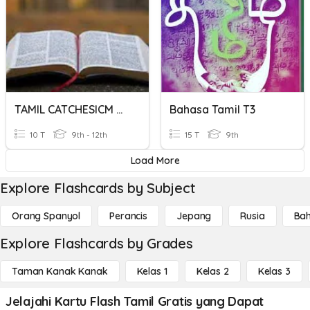
TAMIL CATCHESICM QUIZ
Bahasa Tamil T3
10 T
9th - 12th
15 T
9th
Load More
Explore Flashcards by Subject
Orang Spanyol
Perancis
Jepang
Rusia
Bah
Explore Flashcards by Grades
Taman Kanak Kanak
Kelas 1
Kelas 2
Kelas 3
Jelajahi Kartu Flash Tamil Gratis yang Dapat