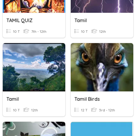
TAMIL QUIZ
Tamil
10 T
7th - 12th
10 T
12th
Tamil
Tamil Birds
10 T
12th
12 T
3rd - 12th