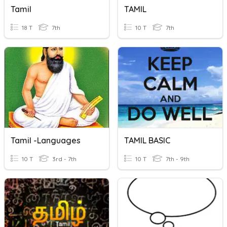
Tamil
TAMIL
18 T
7th
10 T
7th
Tamil -languages
TAMIL BASIC
10 T
3rd - 7th
10 T
7th - 9th