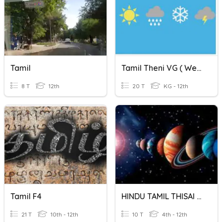
Tamil
Tamil Theni VG ( Weather)
8 T
12th
20 T
KG - 12th
Tamil F4
HINDU TAMIL THISAI - ASTRONOMY
21 T
10th - 12th
10 T
4th - 12th