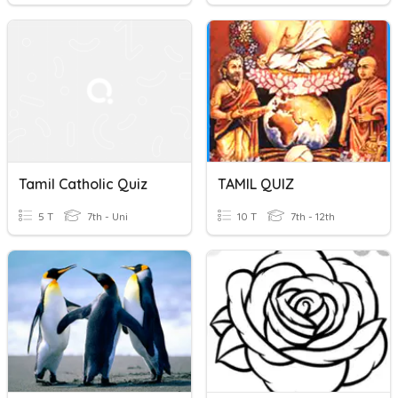
Tamil Catholic Quiz
TAMIL QUIZ
5 T
7th - Uni
10 T
7th - 12th