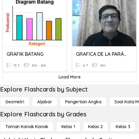
GRAFIK BATANG
GRAFICA DE LA PARÁBOLA
13 T
4th - 6th
6 T
4th
Load More
Explore Flashcards by Subject
Geometri
Aljabar
Pengertian Angka
Soal Kata 
Explore Flashcards by Grades
Taman Kanak Kanak
Kelas 1
Kelas 2
Kelas 3