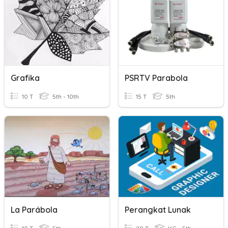
Grafika
PSRTV Parabola
10 T
5th - 10th
15 T
5th
La Parábola
Perangkat Lunak