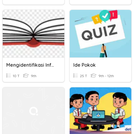
Mengidentifikasi Informasi Dalam Teks Diskusi
Ide Pokok
10 T
9th
25 T
9th - 12th