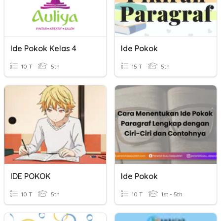
Ide Pokok Kelas 4
Ide Pokok
10 T
5th
15 T
5th
IDE POKOK
Ide Pokok
10 T
5th
10 T
1st - 5th