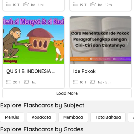
10 T
1st - Uni
19 T
1st - 12th
QUIS 1 B. INDONESIA FABEL KELAS 7
Ide Pokok
20 T
1st
10 T
1st - 5th
Load More
Explore Flashcards by Subject
Menulis
Kosakata
Membaca
Tata Bahasa
Explore Flashcards by Grades