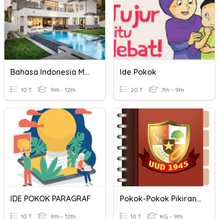
Bahasa Indonesia Mengidentifikasi Teks Non Fiksi
Ide Pokok
10 T
9th - 12th
20 T
7th - 9th
IDE POKOK PARAGRAF
Pokok-Pokok Pikiran Dalam Pembukaan Undang-Undang
10 T
9th - 12th
10 T
KG - 9th