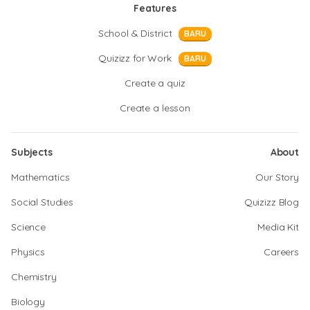
Features
School & District
BARU
Quizizz for Work
BARU
Create a quiz
Create a lesson
Subjects
About
Mathematics
Our Story
Social Studies
Quizizz Blog
Science
Media Kit
Physics
Careers
Chemistry
Biology