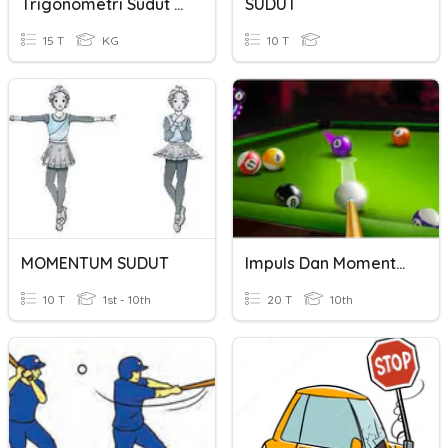
Trigonometri Sudut Berelasi
SUDUT
15 T
KG
10 T
MOMENTUM SUDUT
Impuls Dan Momentum
10 T
1st - 10th
20 T
10th