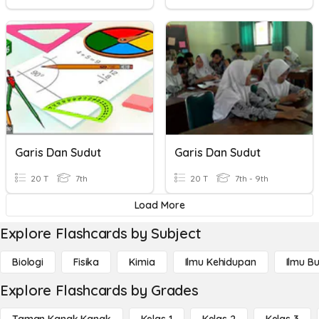
Garis Dan Sudut
Garis Dan Sudut
20 T
7th
20 T
7th - 9th
Load More
Explore Flashcards by Subject
Biologi
Fisika
Kimia
Ilmu Kehidupan
Ilmu B
Explore Flashcards by Grades