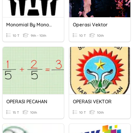
Monomial By Monomial
Operasi Vektor
10 T
9th - 10th
10 T
10th
OPERASI PECAHAN
OPERASI VEKTOR
15 T
10th
10 T
10th