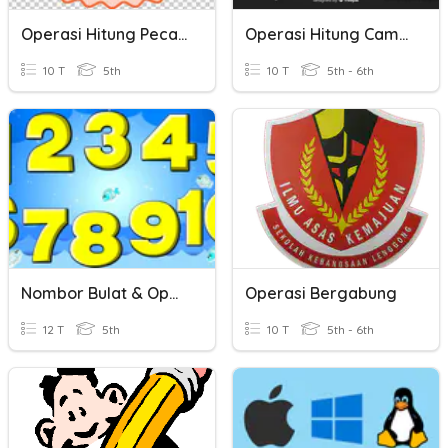
Operasi Hitung Pecahan
Operasi Hitung Campur
10 T
5th
10 T
5th - 6th
Nombor Bulat & Operasi Asas
Operasi Bergabung
12 T
5th
10 T
5th - 6th