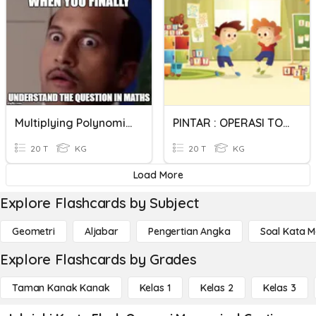
Multiplying Polynomials - Monomial
PINTAR : OPERASI TOLAK
20 T
KG
20 T
KG
Load More
Explore Flashcards by Subject
Geometri
Aljabar
Pengertian Angka
Soal Kata 
Explore Flashcards by Grades
Taman Kanak Kanak
Kelas 1
Kelas 2
Kelas 3