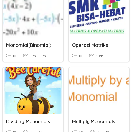
Monomial(Binomial)
Operasi Matriks
10 T
9th - 10th
10 T
10th
Dividing Monomials
Multiply Monomials