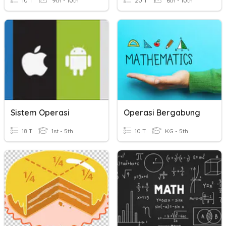
10 T
9th - 10th
20 T
6th - 10th
Sistem Operasi
Operasi Bergabung
18 T
1st - 5th
10 T
KG - 5th