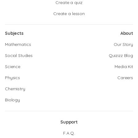
Create a quiz
Create a lesson
Subjects
About
Mathematics
Our Story
Social Studies
Quizizz Blog
Science
Media Kit
Physics
Careers
Chemistry
Biology
Support
F.A.Q.