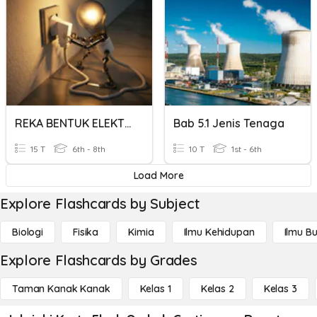
REKA BENTUK ELEKTRIK
Bab 5.1 Jenis Tenaga
15 T
6th - 8th
10 T
1st - 6th
Load More
Explore Flashcards by Subject
Biologi
Fisika
Kimia
Ilmu Kehidupan
Ilmu B
Explore Flashcards by Grades
Taman Kanak Kanak
Kelas 1
Kelas 2
Kelas 3