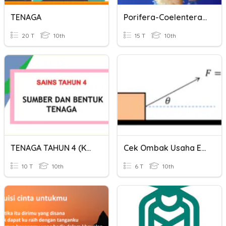
TENAGA
Porifera-Coelenterata
20 T
10th
15 T
10th
TENAGA TAHUN 4 (KSSR SEMAKAN)
Cek Ombak Usaha Energi
10 T
10th
6 T
10th