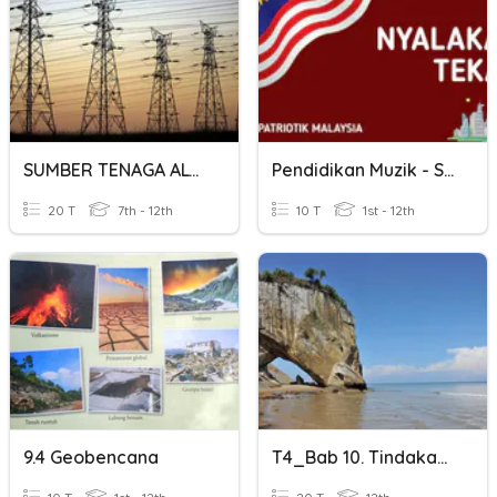
SUMBER TENAGA ALTERNATIF
Pendidikan Muzik - Sambung Lirik Lagu Patriotik
20 T
7th - 12th
10 T
1st - 12th
9.4 Geobencana
T4_Bab 10. Tindakan Ombak Di Pinggir Pantai