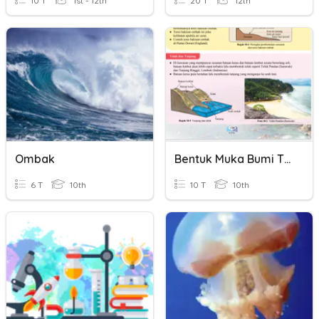
10 T
1st - 12th
20 T
12th
Ombak
Bentuk Muka Bumi Tindakan Ombak
6 T
10th
10 T
10th