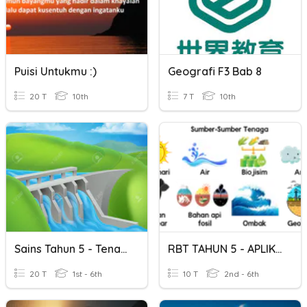
Puisi Untukmu :)
Geografi F3 Bab 8
20 T
10th
7 T
10th
Sains Tahun 5 - Tenaga
RBT TAHUN 5 - APLIKASI REKA BENTUK TEKNOLOGI KEJURUTERAAN
20 T
1st - 6th
10 T
2nd - 6th