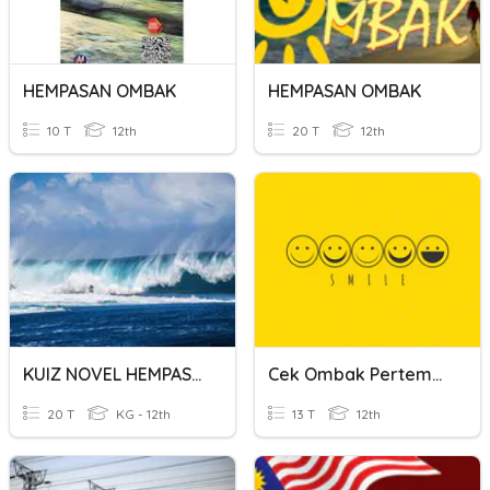
HEMPASAN OMBAK
HEMPASAN OMBAK
10 T
12th
20 T
12th
KUIZ NOVEL HEMPASAN OMBAK
Cek Ombak Pertemuan Ke-8
20 T
KG - 12th
13 T
12th