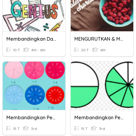
Membandingkan Dan Mengurutkan Pecahan
MENGURUTKAN & MEMBANDINGKAN BILANGAN BULAT
10 T
4th - 6th
20 T
6th
Membandingkan Pecahan
Membandingkan Pecahan
15 T
3rd
15 T
3rd