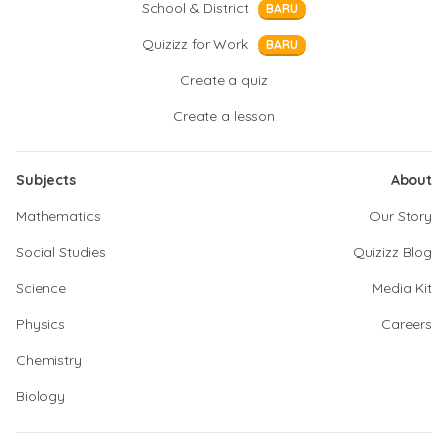
School & District
BARU
Quizizz for Work
BARU
Create a quiz
Create a lesson
Subjects
About
Mathematics
Our Story
Social Studies
Quizizz Blog
Science
Media Kit
Physics
Careers
Chemistry
Biology