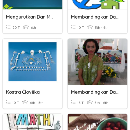
Mengurutkan Dan Membandingkan Bilangan
Membandingkan Dan Mengurutkan Bilangan Bulat
20 T
6th
10 T
5th - 6th
Kostra Člověka
Membandingkan Dan Penjumlahan Pecahan
10 T
6th - 8th
15 T
5th - 6th