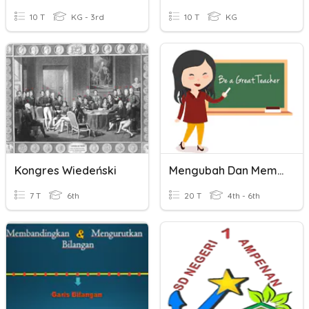
10 T
KG - 3rd
10 T
KG
Kongres Wiedeński
Mengubah Dan Membandingkan Pecahan
7 T
6th
20 T
4th - 6th