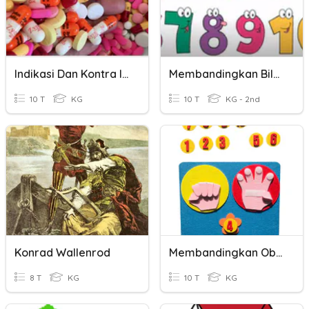
Indikasi Dan Kontra Indikasi
Membandingkan Bilangan
10 T
KG
10 T
KG - 2nd
Konrad Wallenrod
Membandingkan Objek - Tadika
8 T
KG
10 T
KG